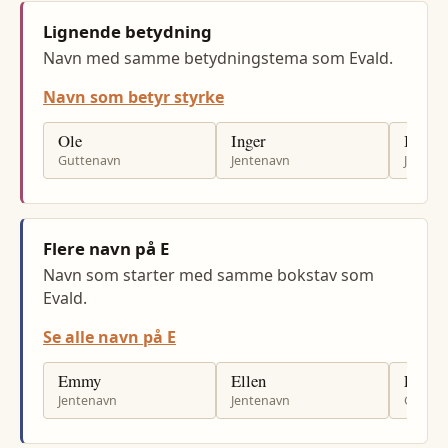
Lignende betydning
Navn med samme betydningstema som Evald.
Navn som betyr styrke
Ole
Inger
Ingrid
Guttenavn
Jentenavn
Jenten
Flere navn på E
Navn som starter med samme bokstav som
Evald.
Se alle navn på E
Emmy
Ellen
Evald
Jentenavn
Jentenavn
Gutten