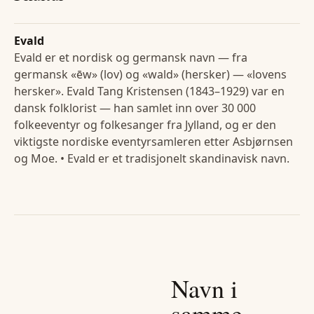
Evald
Evald er et nordisk og germansk navn — fra
germansk «ēw» (lov) og «wald» (hersker) — «lovens
hersker». Evald Tang Kristensen (1843–1929) var en
dansk folklorist — han samlet inn over 30 000
folkeeventyr og folkesanger fra Jylland, og er den
viktigste nordiske eventyrsamleren etter Asbjørnsen
og Moe. • Evald er et tradisjonelt skandinavisk navn.
Navn i
samme