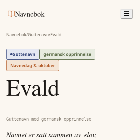
Navnebok
Navnebok
/
Guttenavn
/
Evald
Guttenavn
germansk opprinnelse
Navnedag
3. oktober
Evald
Guttenavn med germansk opprinnelse
Navnet er satt sammen av «lov,