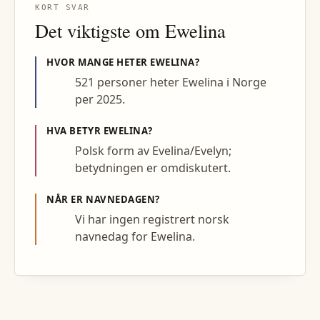
KORT SVAR
Det viktigste om
Ewelina
HVOR MANGE HETER
EWELINA
?
521 personer heter Ewelina i Norge
per 2025.
HVA BETYR
EWELINA
?
Polsk form av Evelina/Evelyn;
betydningen er omdiskutert.
NÅR ER NAVNEDAGEN?
Vi har ingen registrert norsk
navnedag for Ewelina.