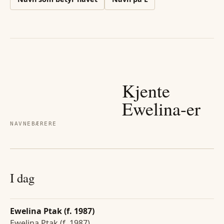
Kjente
Ewelina
-er
NAVNEBÆRERE
I dag
Ewelina Ptak (f. 1987)
Ewelina Ptak (f. 1987)