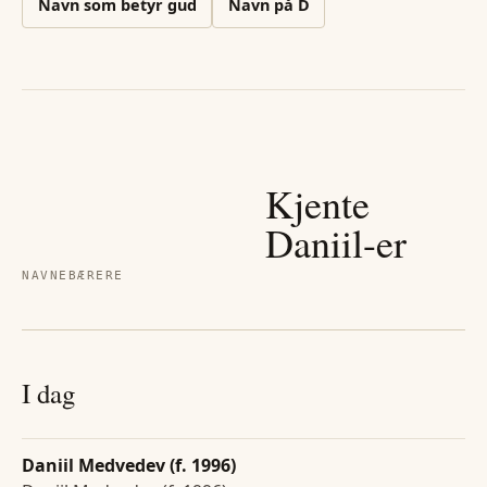
Navn som betyr gud
Navn på
D
Kjente
Daniil
-er
NAVNEBÆRERE
I dag
Daniil Medvedev (f. 1996)