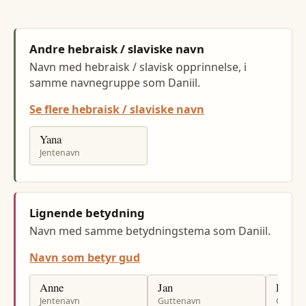
Andre hebraisk / slaviske navn
Navn med hebraisk / slavisk opprinnelse, i
samme navnegruppe som Daniil.
Se flere hebraisk / slaviske navn
Yana
Jentenavn
Lignende betydning
Navn med samme betydningstema som Daniil.
Navn som betyr gud
Anne
Jan
Per
Jentenavn
Guttenavn
Gutten