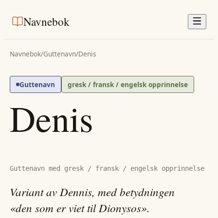
Navnebok
Navnebok
/
Guttenavn
/
Denis
Guttenavn
gresk / fransk / engelsk opprinnelse
Denis
Guttenavn med gresk / fransk / engelsk opprinnelse
Variant av Dennis, med betydningen
«den som er viet til Dionysos».