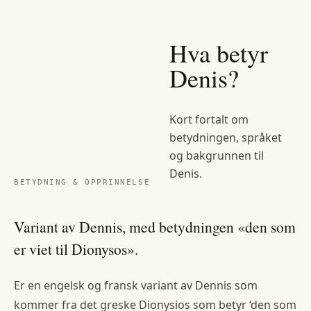
Hva betyr
Denis
?
Kort fortalt om
betydningen, språket
og bakgrunnen til
Denis
.
BETYDNING & OPPRINNELSE
Variant av Dennis, med betydningen «den som
er viet til Dionysos».
Er en engelsk og fransk variant av Dennis som
kommer fra det greske Dionysios som betyr ‘den som