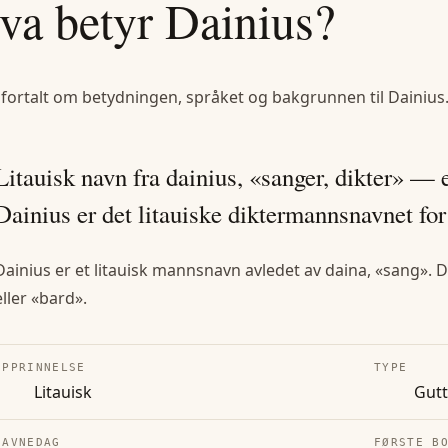
va betyr
Dainius
?
 fortalt om betydningen, språket og bakgrunnen til
Dainius
Litauisk navn fra dainius, «sanger, dikter» — 
Dainius er det litauiske diktermannsnavnet for
Dainius er et litauisk mannsnavn avledet av daina, «sang». 
eller «bard».
OPPRINNELSE
TYPE
Litauisk
Gut
NAVNEDAG
FØRSTE B