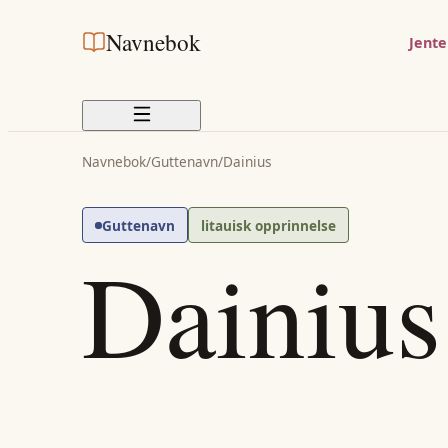
Navnebok
Jent
Navnebok
/
Guttenavn
/
Dainius
Guttenavn
litauisk opprinnelse
Dainius