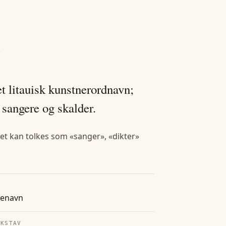
.
et litauisk kunstnerordnavn;
 sangere og skalder.
Det kan tolkes som «sanger», «dikter»
tenavn
OKSTAV