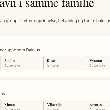
avn i samme familie
lag gruppert etter opprinnelse, betydning og første bokstav
negruppe som Dainius.
Saulius
Rasa
Vytautas
Guttenavn
Jentenavn
Guttenavn
us.
Mantas
Viktorija
Arturas
Guttenavn
Jentenavn
Guttenavn