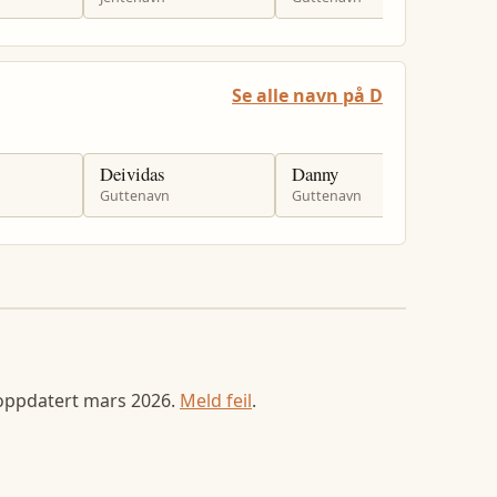
Se alle navn på D
Deividas
Danny
D
Guttenavn
Guttenavn
J
 oppdatert
mars 2026
.
Meld feil
.