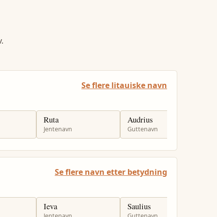
.
Se flere litauiske navn
Ruta
Audrius
E
Jentenavn
Guttenavn
J
Se flere navn etter betydning
Ieva
Saulius
R
Jentenavn
Guttenavn
J