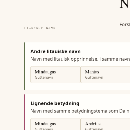
N
Fors
LIGNENDE NAVN
Andre litauiske navn
Navn med litauisk opprinnelse, i samme nav
Mindaugas
Mantas
Guttenavn
Guttenavn
Lignende betydning
Navn med samme betydningstema som Daini
Mindaugas
Andrius
Guttenavn
Guttenavn