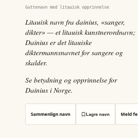
Guttenavn med litauisk opprinnelse
Litauisk navn fra dainius, «sanger,
dikter» — et litauisk kunstnerordnavn;
Dainius er det litauiske
diktermannsnavnet for sangere og
skalder.
Se betydning og opprinnelse for
Dainius i Norge.
Sammenlign navn
Meld fei
Lagre navn