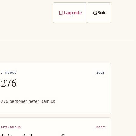
Lagrede
Søk
I NORGE
2025
276
276 personer heter Dainius
BETYDNING
KORT