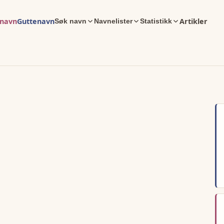
enavn
Guttenavn
Artikler
Søk navn
Navnelister
Statistikk