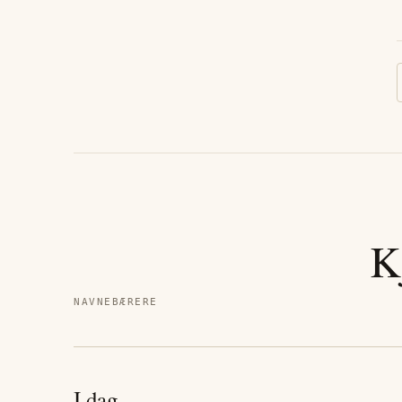
K
NAVNEBÆRERE
I dag