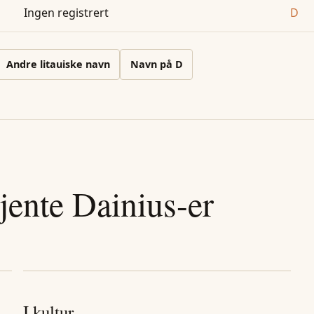
Ingen registrert
D
Andre
litauiske
navn
Navn på
D
jente
Dainius
-er
I kultur