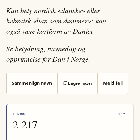
Kan bety nordisk «danske» eller
hebraisk «han som dømmer»; kan
også være kortform av Daniel.
Se betydning, navnedag og
opprinnelse for Dan i Norge.
Sammenlign navn
Meld feil
Lagre navn
I NORGE
2025
2 217