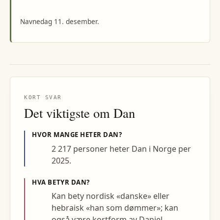
Navnedag 11. desember.
KORT SVAR
Det viktigste om
Dan
HVOR MANGE HETER
DAN
?
2 217 personer heter Dan i Norge per
2025.
HVA BETYR
DAN
?
Kan bety nordisk «danske» eller
hebraisk «han som dømmer»; kan
også være kortform av Daniel.