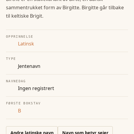
sammentrukket form av Birgitte. Birgitte går tilbake
til keltiske Brigit.
OPPRINNELSE
Latinsk
TYPE
Jentenavn
NAVNEDAG
Ingen registrert
FØRSTE BOKSTAV
B
Andre
latinske
navn
Navn som betyr seier