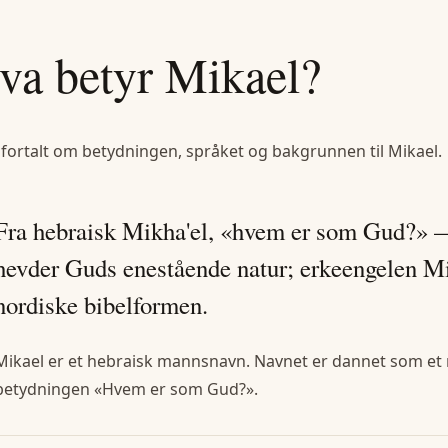
va betyr
Mikael
?
 fortalt om betydningen, språket og bakgrunnen til
Mikael
.
Fra hebraisk Mikha'el, «hvem er som Gud?» —
hevder Guds enestående natur; erkeengelen Mi
nordiske bibelformen.
Mikael er et hebraisk mannsnavn. Navnet er dannet som et 
betydningen «Hvem er som Gud?».