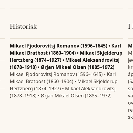
Historisk
I
Mikael Fjodorovitsj Romanov (1596–1645) • Karl
M
Mikael Bratbost (1860–1904) • Mikael Skjelderup
Mi
Hertzberg (1874–1927) • Mikael Aleksandrovitsj
jø
(1878–1918) • Ørjan Mikael Olsen (1885–1972)
kr
Mikael Fjodorovitsj Romanov (1596–1645) • Karl
åp
Mikael Bratbost (1860–1904) • Mikael Skjelderup
(S
r
Hertzberg (1874–1927) • Mikael Aleksandrovitsj
so
(1878–1918) • Ørjan Mikael Olsen (1885–1972)
va
ov
re
sk