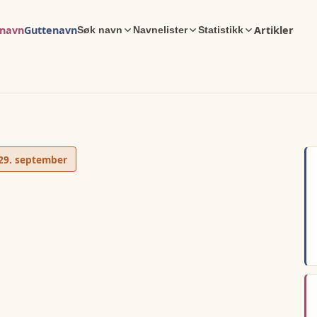
enavn
Guttenavn
Artikler
Søk navn
Navnelister
Statistikk
29. september