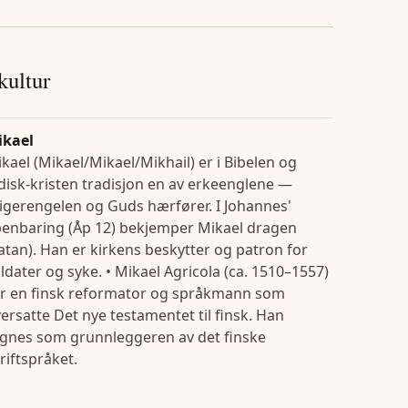
 kultur
ikael
kael (Mikael/Mikael/Mikhail) er i Bibelen og
disk-kristen tradisjon en av erkeenglene —
igerengelen og Guds hærfører. I Johannes'
enbaring (Åp 12) bekjemper Mikael dragen
atan). Han er kirkens beskytter og patron for
ldater og syke. • Mikael Agricola (ca. 1510–1557)
r en finsk reformator og språkmann som
ersatte Det nye testamentet til finsk. Han
gnes som grunnleggeren av det finske
riftspråket.