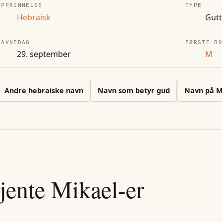
OPPRINNELSE
TYPE
Hebraisk
Gut
NAVNEDAG
FØRSTE B
29. september
M
Andre
hebraiske
navn
Navn som betyr gud
Navn på
jente
Mikael
-er