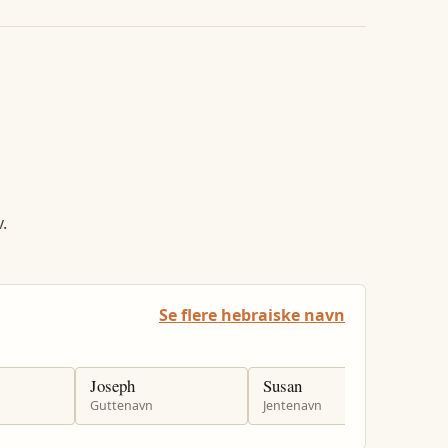
.
Se flere hebraiske navn
Joseph
Susan
I
Guttenavn
Jentenavn
G