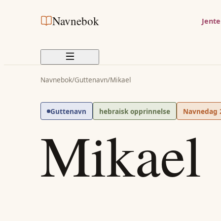
Navnebok
Jent
Navnebok
/
Guttenavn
/
Mikael
Guttenavn
hebraisk opprinnelse
Navnedag
Mikael