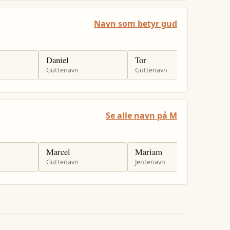
Navn som betyr gud
Daniel
Tor
T
Guttenavn
Guttenavn
G
Se alle navn på M
Marcel
Mariam
M
Guttenavn
Jentenavn
G