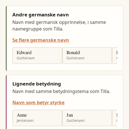
Andre germanske navn
Navn med germansk opprinnelse, i samme
navnegruppe som Tilla.
Se flere germanske navn
Edward
Ronald
Edgar
Guttenavn
Guttenavn
Gutten
Lignende betydning
Navn med samme betydningstema som Tilla.
Navn som betyr styrke
Anne
Jan
Kjell
Jentenavn
Guttenavn
Gutten