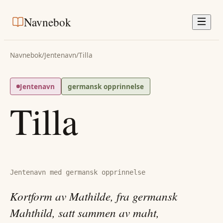
Navnebok
Navnebok
/
Jentenavn
/
Tilla
Jentenavn
germansk opprinnelse
Tilla
Jentenavn med germansk opprinnelse
Kortform av Mathilde, fra germansk
Mahthild, satt sammen av maht,