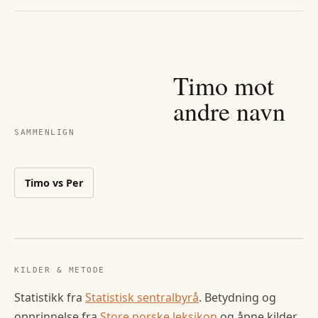
Timo
mot
andre navn
SAMMENLIGN
Timo
vs
Per
KILDER & METODE
Statistikk fra
Statistisk sentralbyrå
. Betydning og
opprinnelse fra
Store norske leksikon
og åpne kilder.