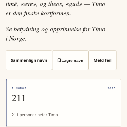
timē, «ære», og theos, «gud» — Timo
er den finske kortformen.
Se betydning og opprinnelse for Timo
i Norge.
Sammenlign navn
Meld feil
Lagre navn
I NORGE
2025
211
211 personer heter Timo