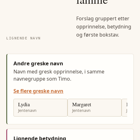
Forslag gruppert etter
opprinnelse, betydning
og første bokstav.
LIGNENDE NAVN
Andre greske navn
Navn med gresk opprinnelse, i samme
navnegruppe som Timo.
Se flere greske navn
Lydia
Margaret
Karin
Jentenavn
Jentenavn
Jenten
Lignende betydning