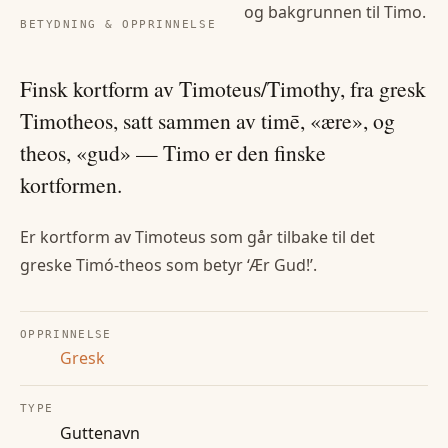
og bakgrunnen til
Timo
.
BETYDNING & OPPRINNELSE
Finsk kortform av Timoteus/Timothy, fra gresk
Timotheos, satt sammen av timē, «ære», og
theos, «gud» — Timo er den finske
kortformen.
Er kortform av Timoteus som går tilbake til det
greske Timó-theos som betyr ‘Ær Gud!’.
OPPRINNELSE
Gresk
TYPE
Guttenavn