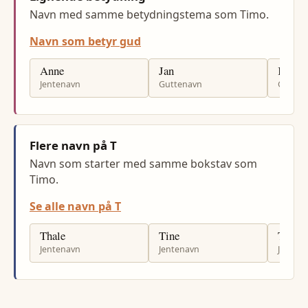
Navn med samme betydningstema som Timo.
Navn som betyr gud
Anne
Jan
Kjell
Jentenavn
Guttenavn
Gutten
Flere navn på T
Navn som starter med samme bokstav som
Timo.
Se alle navn på T
Thale
Tine
Tetian
Jentenavn
Jentenavn
Jenten