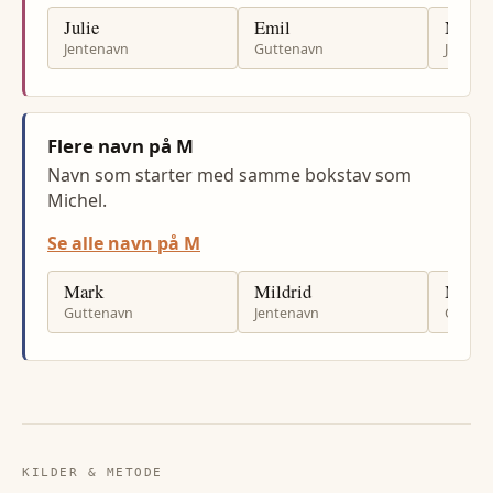
Julie
Emil
Nora
Jentenavn
Guttenavn
Jenten
Flere navn på M
Navn som starter med samme bokstav som
Michel.
Se alle navn på M
Mark
Mildrid
Mosta
Guttenavn
Jentenavn
Gutten
KILDER & METODE