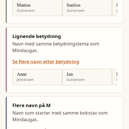
Mantas
Saulius
Rasa
Guttenavn
Guttenavn
Jenten
Lignende betydning
Navn med samme betydningstema som
Mindaugas.
Se flere navn etter betydning
Anne
Jan
Per
Jentenavn
Guttenavn
Gutten
Flere navn på M
Navn som starter med samme bokstav som
Mindaugas.