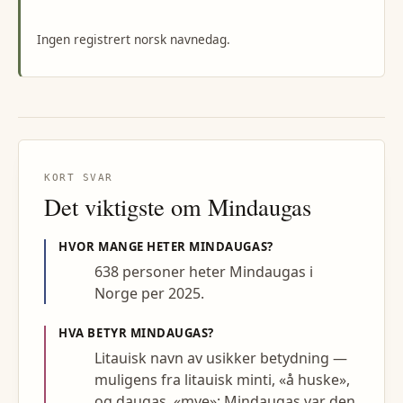
Ingen registrert norsk navnedag.
KORT SVAR
Det viktigste om
Mindaugas
HVOR MANGE HETER
MINDAUGAS
?
638 personer heter Mindaugas i
Norge per 2025.
HVA BETYR
MINDAUGAS
?
Litauisk navn av usikker betydning —
muligens fra litauisk minti, «å huske»,
og daugas, «mye»; Mindaugas var den