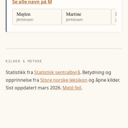
Se alle navn på M
Maylen
Martine
Madel
Jentenavn
Jentenavn
Jenten
KILDER & METODE
Statistikk fra
Statistisk sentralbyrå
. Betydning og
opprinnelse fra
Store norske leksikon
og åpne kilder.
Sist oppdatert
mars 2026
.
Meld feil
.