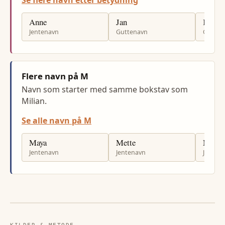
Se flere navn etter betydning
Anne
Jan
Kjell
Jentenavn
Guttenavn
Gutten
Flere navn på M
Navn som starter med samme bokstav som
Milian.
Se alle navn på M
Maya
Mette
Micha
Jentenavn
Jentenavn
Jenten