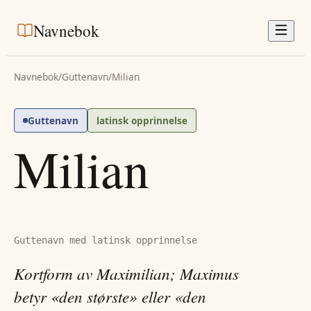
Navnebok
Navnebok
/
Guttenavn
/
Milian
Guttenavn
latinsk opprinnelse
Milian
Guttenavn med latinsk opprinnelse
Kortform av Maximilian; Maximus
betyr «den største» eller «den