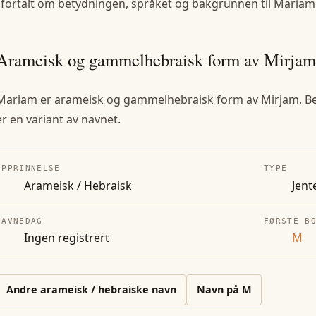
 fortalt om betydningen, språket og bakgrunnen til
Mariam
Arameisk og gammelhebraisk form av Mirjam,
Mariam er arameisk og gammelhebraisk form av Mirjam. B
er en variant av navnet.
OPPRINNELSE
TYPE
Arameisk / Hebraisk
Jent
NAVNEDAG
FØRSTE B
Ingen registrert
M
Andre
arameisk / hebraiske
navn
Navn på
M