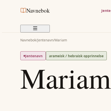
Navnebok
Jent
Navnebok
/
Jentenavn
/
Mariam
Jentenavn
arameisk / hebraisk opprinnelse
Mariam