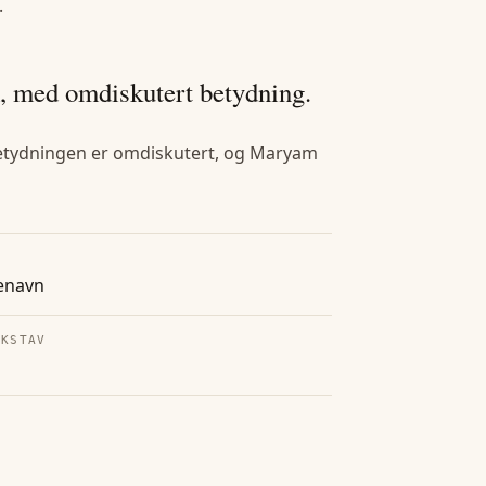
.
 med omdiskutert betydning.
etydningen er omdiskutert, og Maryam
enavn
OKSTAV