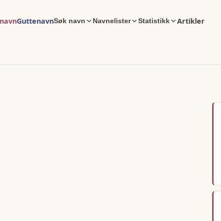
enavn
Guttenavn
Artikler
Søk navn
Navnelister
Statistikk