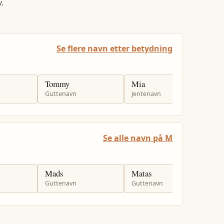
.
Se flere navn etter betydning
Tommy
Mia
M
Guttenavn
Jentenavn
J
Se alle navn på M
Mads
Matas
M
Guttenavn
Guttenavn
G