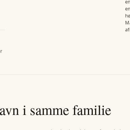
en
en
hø
Ma
a
er
avn i samme familie