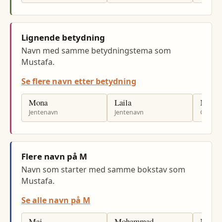
Lignende betydning
Navn med samme betydningstema som
Mustafa.
Se flere navn etter betydning
Mona
Laila
Moha
Jentenavn
Jentenavn
Gutten
Flere navn på M
Navn som starter med samme bokstav som
Mustafa.
Se alle navn på M
Maj
Mohammad
Mads