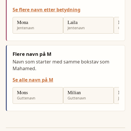
Se flere navn etter betydning
Mona
Laila
Moha
Jentenavn
Jentenavn
Gutten
Flere navn på M
Navn som starter med samme bokstav som
Mahamed.
Se alle navn på M
Mons
Milian
Mary
Guttenavn
Guttenavn
Jenten