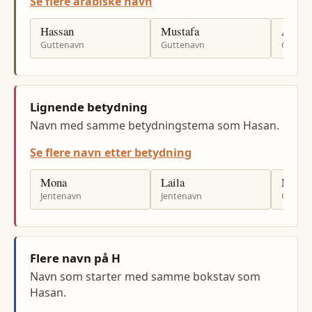
Se flere arabiske navn
Hassan
Mustafa
Amir
Guttenavn
Guttenavn
Gutten
Lignende betydning
Navn med samme betydningstema som Hasan.
Se flere navn etter betydning
Mona
Laila
Moha
Jentenavn
Jentenavn
Gutten
Flere navn på H
Navn som starter med samme bokstav som
Hasan.