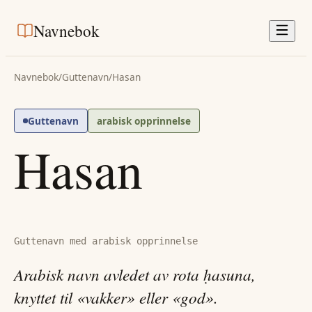
Navnebok
Navnebok
/
Guttenavn
/
Hasan
Guttenavn
arabisk opprinnelse
Hasan
Guttenavn med arabisk opprinnelse
Arabisk navn avledet av rota ḥasuna,
knyttet til «vakker» eller «god».