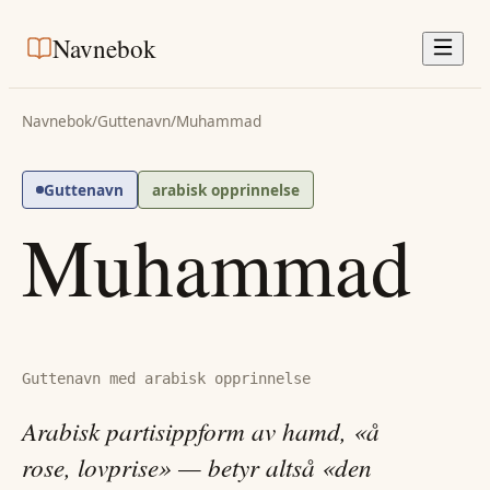
Navnebok
Navnebok
/
Guttenavn
/
Muhammad
Guttenavn
arabisk opprinnelse
Muhammad
Guttenavn med arabisk opprinnelse
Arabisk partisippform av hamd, «å
rose, lovprise» — betyr altså «den