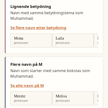
Lignende betydning
Navn med samme betydningstema som
Muhammad.
Se flere navn etter betydning
Mona
Laila
Moha
Jentenavn
Jentenavn
Gutten
Flere navn på M
Navn som starter med samme bokstav som
Muhammad.
Se alle navn på M
Merete
Melisa
Mariu
Jentenavn
Jentenavn
Gutten