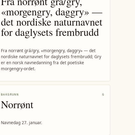
Fra norrønt grá/gry,
«morgengry, daggry» —
det nordiske naturnavnet
for daglysets frembrudd
Fra norrønt grá/gry, «morgengry, daggry» — det
nordiske naturnavnet for daglysets frembrudd; Gry
er en norsk navnedanning fra det poetiske
morgengry-ordet.
BAKGRUNN
G
Norrønt
Navnedag 27. januar.