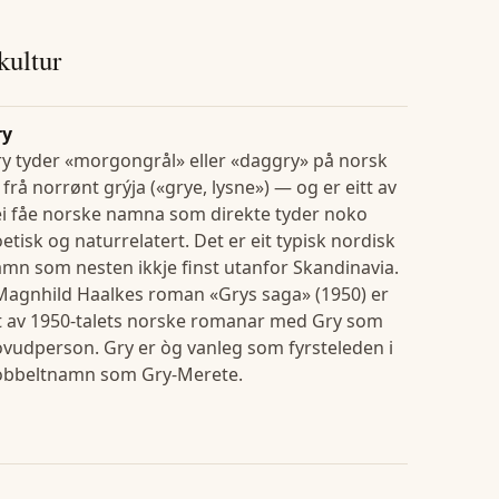
 kultur
ry
y tyder «morgongrål» eller «daggry» på norsk
frå norrønt grýja («grye, lysne») — og er eitt av
i fåe norske namna som direkte tyder noko
etisk og naturrelatert. Det er eit typisk nordisk
mn som nesten ikkje finst utanfor Skandinavia.
Magnhild Haalkes roman «Grys saga» (1950) er
t av 1950-talets norske romanar med Gry som
vudperson. Gry er òg vanleg som fyrsteleden i
obbeltnamn som Gry-Merete.