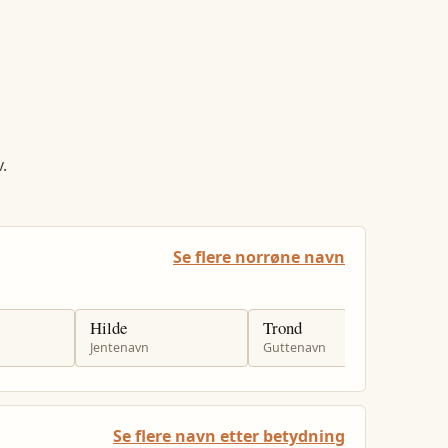
.
Se flere norrøne navn
Hilde
Trond
O
Jentenavn
Guttenavn
G
Se flere navn etter betydning