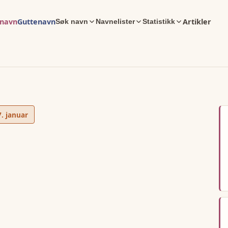
enavn
Guttenavn
Artikler
Søk navn
Navnelister
Statistikk
7. januar