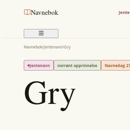
Navnebok
Jent
Navnebok
/
Jentenavn
/
Gry
Jentenavn
norrønt opprinnelse
Navnedag
2
Gry