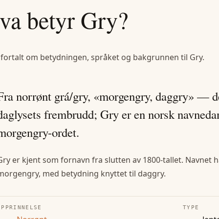
va betyr
Gry
?
 fortalt om betydningen, språket og bakgrunnen til
Gry
.
Fra norrønt grá/gry, «morgengry, daggry» — de
daglysets frembrudd; Gry er en norsk navnedan
morgengry-ordet.
Gry er kjent som fornavn fra slutten av 1800-tallet. Navne
morgengry, med betydning knyttet til daggry.
OPPRINNELSE
TYPE