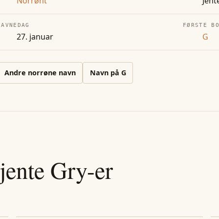
Norrønt
Jent
NAVNEDAG
FØRSTE B
27. januar
G
Andre
norrøne
navn
Navn på
G
jente
Gry
-er