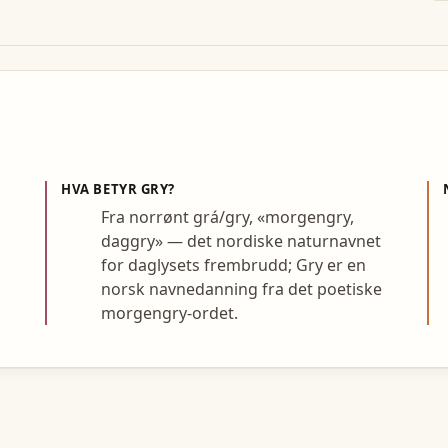
HVA BETYR
GRY
?
Fra norrønt grá/gry, «morgengry,
daggry» — det nordiske naturnavnet
for daglysets frembrudd; Gry er en
norsk navnedanning fra det poetiske
morgengry-ordet.