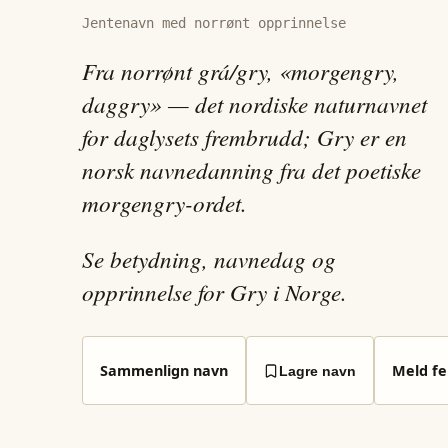
Jentenavn med norrønt opprinnelse
Fra norrønt grá/gry, «morgengry,
daggry» — det nordiske naturnavnet
for daglysets frembrudd; Gry er en
norsk navnedanning fra det poetiske
morgengry-ordet.
Se betydning, navnedag og
opprinnelse for Gry i Norge.
Sammenlign navn
Meld fei
Lagre navn