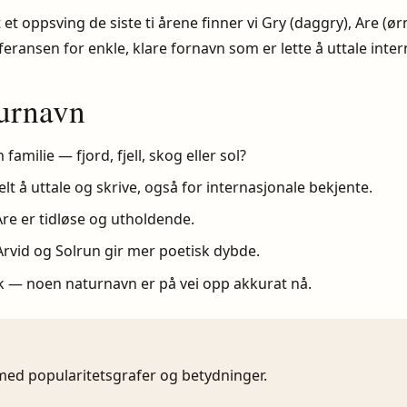
 oppsving de siste ti årene finner vi Gry (daggry), Are (ørn)
ransen for enkle, klare fornavn som er lette å uttale inter
turnavn
amilie — fjord, fjell, skog eller sol?
lt å uttale og skrive, også for internasjonale bekjente.
re er tidløse og utholdende.
vid og Solrun gir mer poetisk dybde.
 — noen naturnavn er på vei opp akkurat nå.
 med popularitetsgrafer og betydninger.