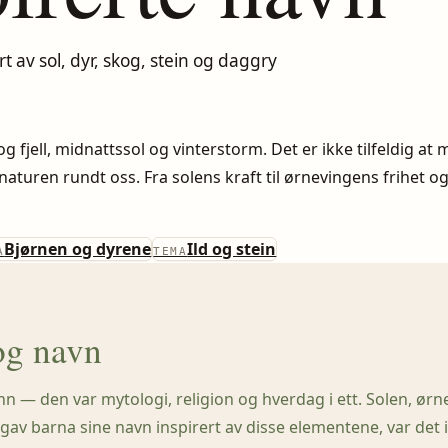
 av sol, dyr, skog, stein og daggry
g fjell, midnattssol og vinterstorm. Det er ikke tilfeldig a
aturen rundt oss. Fra solens kraft til ørnevingens frihet o
Bjørnen og dyrene
Ild og stein
A
TEMA
og navn
nn — den var mytologi, religion og hverdag i ett. Solen, ør
v barna sine navn inspirert av disse elementene, var det