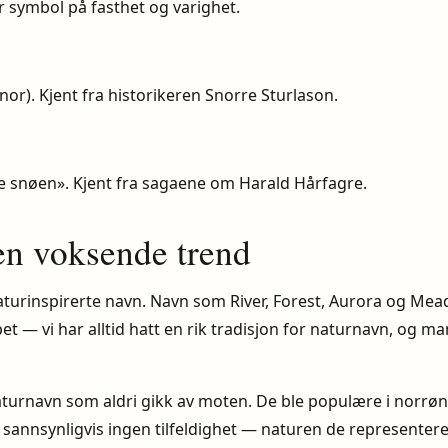
ar symbol på fasthet og varighet.
snor). Kjent fra historikeren Snorre Sturlason.
re snøen». Kjent fra sagaene om Harald Hårfagre.
en voksende trend
naturinspirerte navn. Navn som River, Forest, Aurora og Me
et — vi har alltid hatt en rik tradisjon for naturnavn, og 
turnavn som aldri gikk av moten. De ble populære i norrøn
 sannsynligvis ingen tilfeldighet — naturen de representerer,