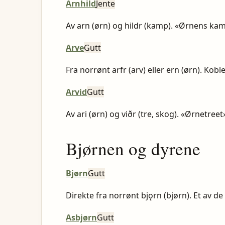
Arnhild
Jente
Av arn (ørn) og hildr (kamp). «Ørnens ka
Arve
Gutt
Fra norrønt arfr (arv) eller ern (ørn). Kobl
Arvid
Gutt
Av ari (ørn) og viðr (tre, skog). «Ørnetreet
Bjørnen og dyrene
Bjørn
Gutt
Direkte fra norrønt bjǫrn (bjørn). Et av 
Asbjørn
Gutt