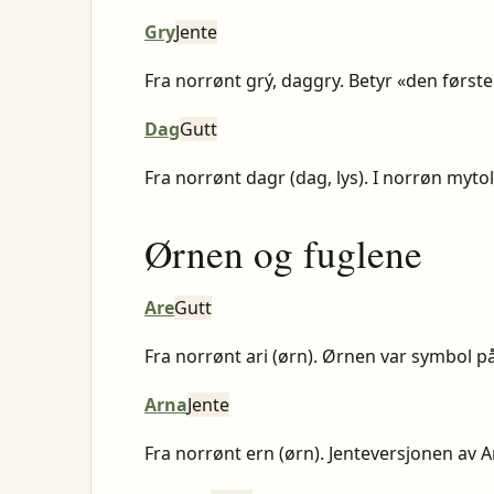
Gry
Jente
Fra norrønt grý, daggry. Betyr «den førs
Dag
Gutt
Fra norrønt dagr (dag, lys). I norrøn myt
Ørnen og fuglene
Are
Gutt
Fra norrønt ari (ørn). Ørnen var symbol p
Arna
Jente
Fra norrønt ern (ørn). Jenteversjonen av A