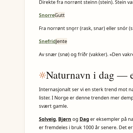
Direkte fra norrønt steinn (stein). Stein v
Snorre
Gutt
Fra norrønt snǫrr (rask, snar) eller snór (
Snefrid
Jente
Av snær (snø) og fríðr (vakker). «Den vak
Naturnavn i dag — 
Internasjonalt ser vi en sterk trend mot 
lister. I Norge er denne trenden mer demp
svært gamle.
Solveig
,
Bjørn
og
Dag
er eksempler på na
er fremdeles i bruk 1000 år senere. Det er