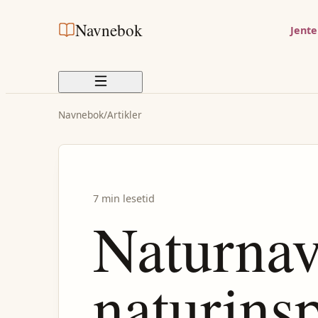
Navnebok
Jent
Navnebok
/
Artikler
7 min lesetid
Naturna
naturinsp