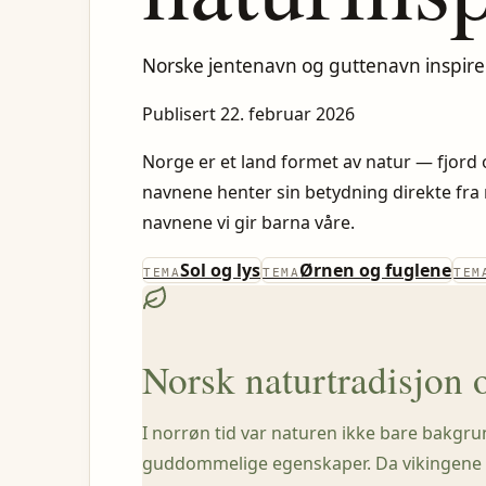
Norske jentenavn og guttenavn inspirert
Publisert 22. februar 2026
Norge er et land formet av natur — fjord o
navnene henter sin betydning direkte fra n
navnene vi gir barna våre.
Sol og lys
Ørnen og fuglene
TEMA
TEMA
TEM
Norsk naturtradisjon 
I norrøn tid var naturen ikke bare bakgru
guddommelige egenskaper. Da vikingene ga