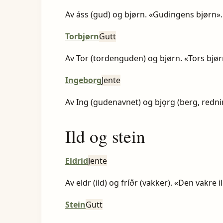
Av áss (gud) og bjørn. «Gudingens bjørn»
Torbjørn
Gutt
Av Tor (tordenguden) og bjørn. «Tors bjø
Ingeborg
Jente
Av Ing (gudenavnet) og bjǫrg (berg, rednin
Ild og stein
Eldrid
Jente
Av eldr (ild) og fríðr (vakker). «Den vakre i
Stein
Gutt