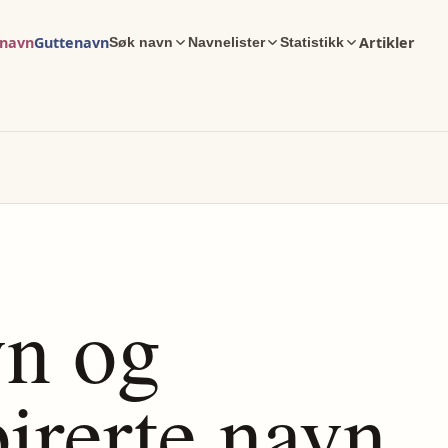
enavn
Guttenavn
Artikler
Søk navn
Navnelister
Statistikk
vn og
irerte navn