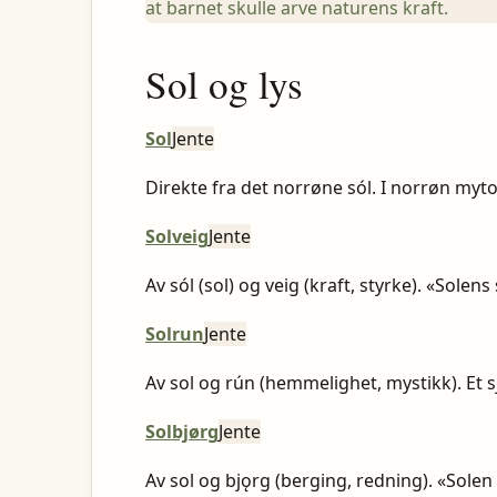
at barnet skulle arve naturens kraft.
Sol og lys
Sol
Jente
Direkte fra det norrøne sól. I norrøn myt
Solveig
Jente
Av sól (sol) og veig (kraft, styrke). «Solen
Solrun
Jente
Av sol og rún (hemmelighet, mystikk). Et s
Solbjørg
Jente
Av sol og bjǫrg (berging, redning). «Sole