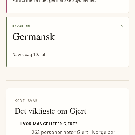
kortformen av det germanske spydnavnet.
BAKGRUNN
G
Germansk
Navnedag 19. juli.
KORT SVAR
Det viktigste om
Gjert
HVOR MANGE HETER
GJERT
?
262 personer heter Gjert i Norge per