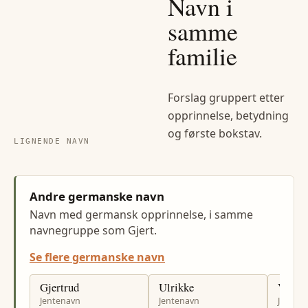
Navn i
samme
familie
Forslag gruppert etter
opprinnelse, betydning
og første bokstav.
LIGNENDE NAVN
Andre germanske navn
Navn med germansk opprinnelse, i samme
navnegruppe som Gjert.
Se flere germanske navn
Gjertrud
Ulrikke
Venke
Jentenavn
Jentenavn
Jenten