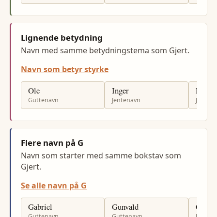
Lignende betydning
Navn med samme betydningstema som Gjert.
Navn som betyr styrke
Ole
Inger
Hilde
Guttenavn
Jentenavn
Jenten
Flere navn på G
Navn som starter med samme bokstav som
Gjert.
Se alle navn på G
Gabriel
Gunvald
Gun
Guttenavn
Guttenavn
Jenten