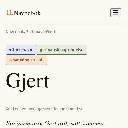
Navnebok
Navnebok
/
Guttenavn
/
Gjert
Guttenavn
germansk opprinnelse
Navnedag
19. juli
Gjert
Guttenavn med germansk opprinnelse
Fra germansk Gerhard, satt sammen