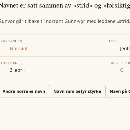
Navnet er satt sammen av «strid» og «forsiktig
Gunvor går tilbake til norrønt Gunn-vǫr, med leddene «strid»
OPPRINNELSE
TYPE
Norrønt
Jent
NAVNEDAG
FØRSTE B
3. april
G
Andre
norrøne
navn
Navn som betyr styrke
Navn på