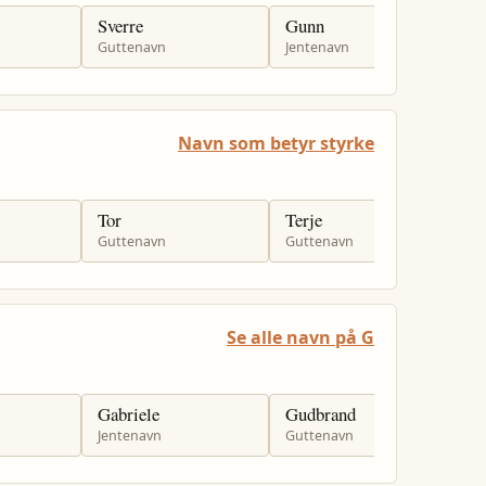
Sverre
Gunn
J
Guttenavn
Jentenavn
J
Navn som betyr styrke
Tor
Terje
H
Guttenavn
Guttenavn
J
Se alle navn på G
Gabriele
Gudbrand
G
Jentenavn
Guttenavn
J