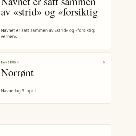
Navnet er satt sammen
av «strid» og «forsiktig
Navnet er satt sammen av «strid» og «forsiktig;
verner».
BAKGRUNN
G
Norrønt
Navnedag 3. april.