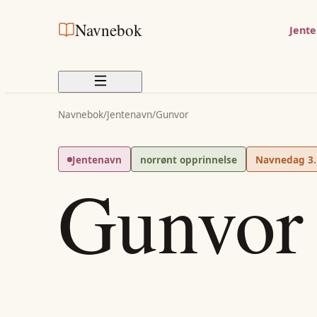
Navnebok
Jent
Navnebok
/
Jentenavn
/
Gunvor
Jentenavn
norrønt opprinnelse
Navnedag
3.
Gunvor