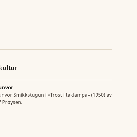
 kultur
unvor
nvor Smikkstugun i «Trost i taklampa» (1950) av
f Prøysen.