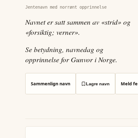
Jentenavn med norrønt opprinnelse
Navnet er satt sammen av «strid» og
«forsiktig; verner».
Se betydning, navnedag og
opprinnelse for Gunvor i Norge.
Sammenlign navn
Meld fei
Lagre navn