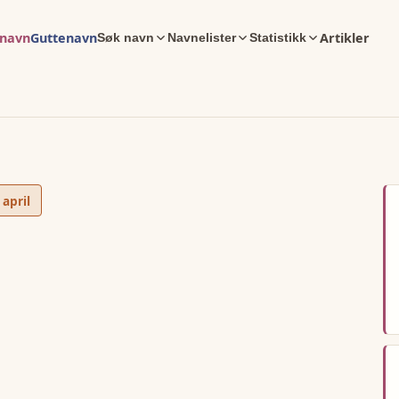
enavn
Guttenavn
Artikler
Søk navn
Navnelister
Statistikk
 april