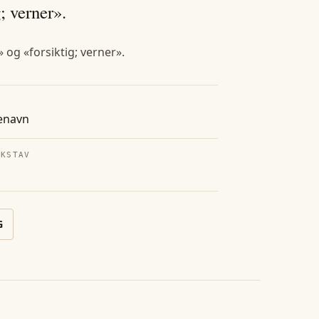
; verner».
 og «forsiktig; verner».
enavn
OKSTAV
G