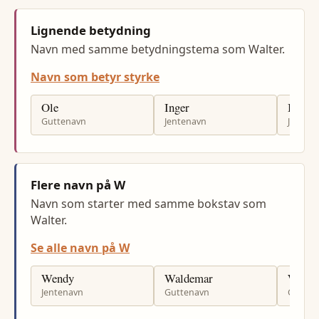
Lignende betydning
Navn med samme betydningstema som Walter.
Navn som betyr styrke
Ole
Inger
Ingrid
Guttenavn
Jentenavn
Jenten
Flere navn på W
Navn som starter med samme bokstav som
Walter.
Se alle navn på W
Wendy
Waldemar
Wigg
Jentenavn
Guttenavn
Gutten