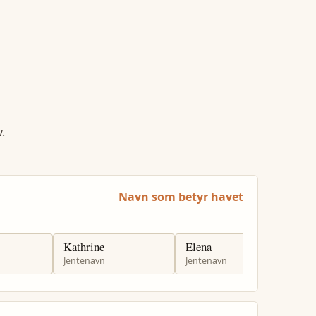
.
Navn som betyr havet
Kathrine
Elena
I
Jentenavn
Jentenavn
J