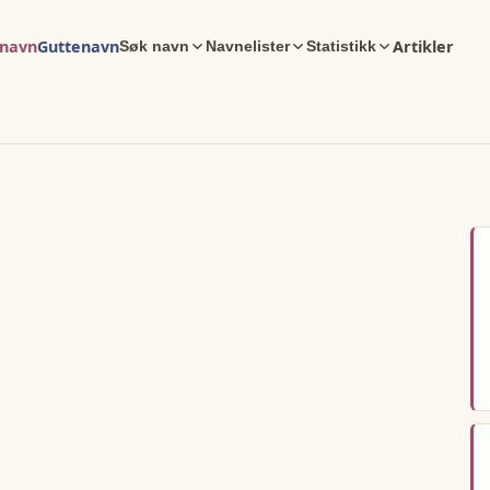
enavn
Guttenavn
Artikler
Søk navn
Navnelister
Statistikk