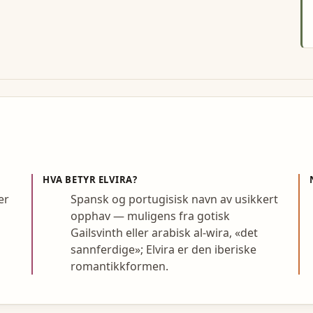
HVA BETYR
ELVIRA
?
er
Spansk og portugisisk navn av usikkert
opphav — muligens fra gotisk
Gailsvinth eller arabisk al-wira, «det
sannferdige»; Elvira er den iberiske
romantikkformen.