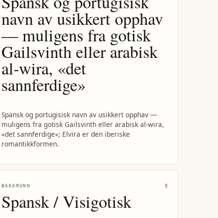
Spansk og portugisisk
navn av usikkert opphav
— muligens fra gotisk
Gailsvinth eller arabisk
al-wira, «det
sannferdige»
Spansk og portugisisk navn av usikkert opphav —
muligens fra gotisk Gailsvinth eller arabisk al-wira,
«det sannferdige»; Elvira er den iberiske
romantikkformen.
BAKGRUNN
E
Spansk / Visigotisk