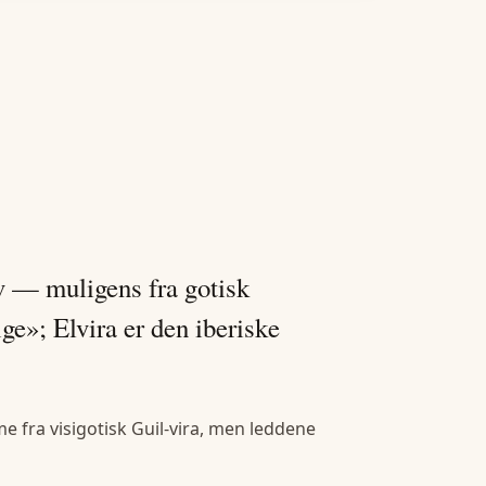
v — muligens fra gotisk
ige»; Elvira er den iberiske
fra visigotisk Guil-vira, men leddene