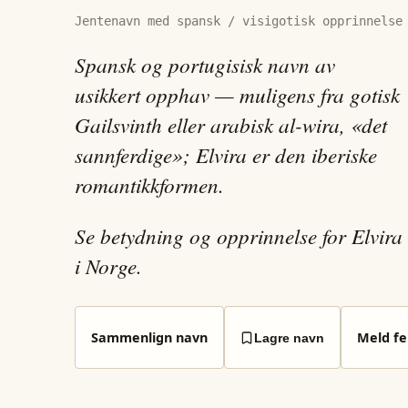
Jentenavn med spansk / visigotisk opprinnelse
Spansk og portugisisk navn av
usikkert opphav — muligens fra gotisk
Gailsvinth eller arabisk al-wira, «det
sannferdige»; Elvira er den iberiske
romantikkformen.
Se betydning og opprinnelse for Elvira
i Norge.
Sammenlign navn
Meld fei
Lagre navn