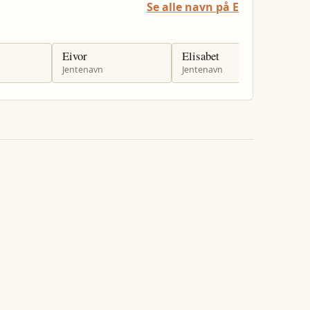
Se alle navn på E
Eivor
Elisabet
E
Jentenavn
Jentenavn
J