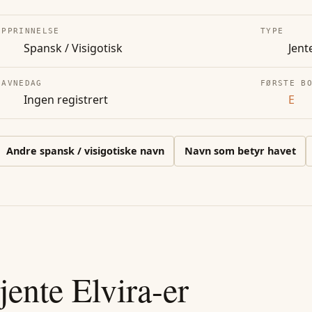
OPPRINNELSE
TYPE
Spansk / Visigotisk
Jent
NAVNEDAG
FØRSTE B
Ingen registrert
E
Andre
spansk / visigotiske
navn
Navn som betyr havet
jente
Elvira
-er