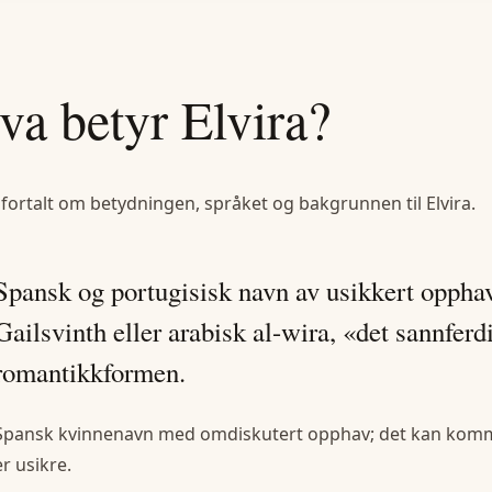
va betyr
Elvira
?
 fortalt om betydningen, språket og bakgrunnen til
Elvira
.
Spansk og portugisisk navn av usikkert oppha
Gailsvinth eller arabisk al-wira, «det sannferd
romantikkformen.
Spansk kvinnenavn med omdiskutert opphav; det kan komme 
er usikre.