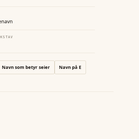
enavn
OKSTAV
Navn som betyr seier
Navn på
E