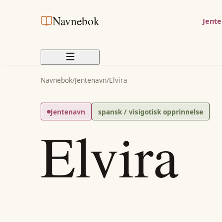
Navnebok
Jent
Navnebok
/
Jentenavn
/
Elvira
Jentenavn
spansk / visigotisk opprinnelse
Elvira