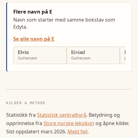
Flere navn på E
Navn som starter med samme bokstav som
Edyta.
Se alle navn på E
Elvin
Eivind
Elina
Guttenavn
Guttenavn
Jenten
KILDER & METODE
Statistikk fra
Statistisk sentralbyrå
. Betydning og
opprinnelse fra
Store norske leksikon
og åpne kilder.
Sist oppdatert
mars 2026
.
Meld feil
.