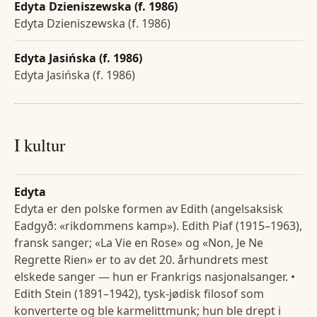
Edyta Dzieniszewska (f. 1986)
Edyta Dzieniszewska (f. 1986)
Edyta Jasińska (f. 1986)
Edyta Jasińska (f. 1986)
I kultur
Edyta
Edyta er den polske formen av Edith (angelsaksisk
Eadgyð: «rikdommens kamp»). Edith Piaf (1915–1963),
fransk sanger; «La Vie en Rose» og «Non, Je Ne
Regrette Rien» er to av det 20. århundrets mest
elskede sanger — hun er Frankrigs nasjonalsanger. •
Edith Stein (1891–1942), tysk-jødisk filosof som
konverterte og ble karmelittmunk; hun ble drept i