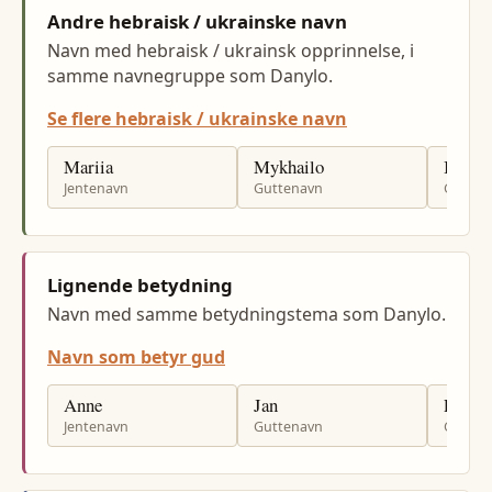
Andre hebraisk / ukrainske navn
Navn med hebraisk / ukrainsk opprinnelse, i
samme navnegruppe som Danylo.
Se flere hebraisk / ukrainske navn
Mariia
Mykhailo
Illia
Jentenavn
Guttenavn
Gutten
Lignende betydning
Navn med samme betydningstema som Danylo.
Navn som betyr gud
Anne
Jan
Per
Jentenavn
Guttenavn
Gutten