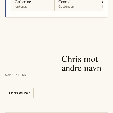
Catherine
Conrad
Carine
Jentenavn
Guttenavn
Jenten
Chris
mot
andre navn
SAMMENLIGN
Chris
vs
Per