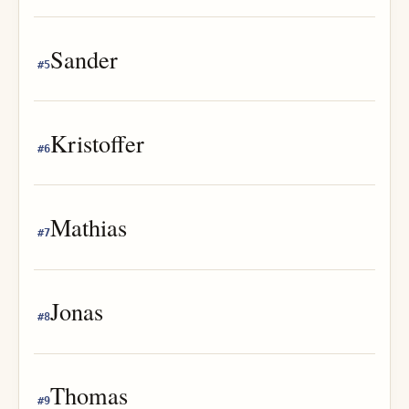
Sander
#
5
Kristoffer
#
6
Mathias
#
7
Jonas
#
8
Thomas
#
9