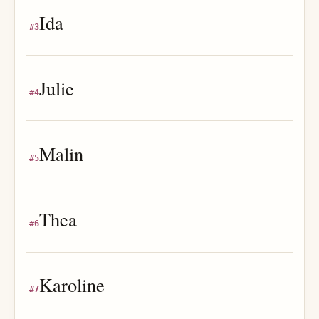
Ida
#
3
Julie
#
4
Malin
#
5
Thea
#
6
Karoline
#
7