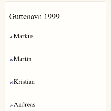
Guttenavn
1999
Markus
#
1
Martin
#
2
Kristian
#
3
Andreas
#
4