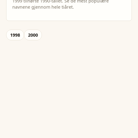
1999
tilhørte
1990
-tallet. Se de mest populære
navnene gjennom hele tiåret.
1998
2000