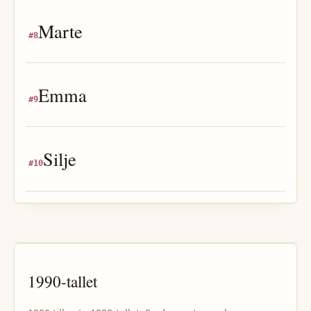
Marte
#
8
Emma
#
9
Silje
#
10
1990
-tallet