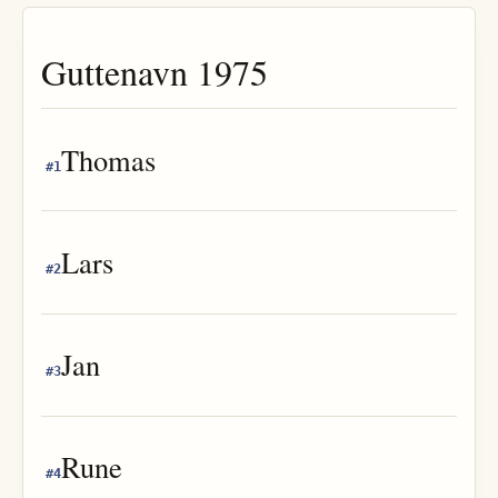
Guttenavn
1975
Thomas
#
1
Lars
#
2
Jan
#
3
Rune
#
4