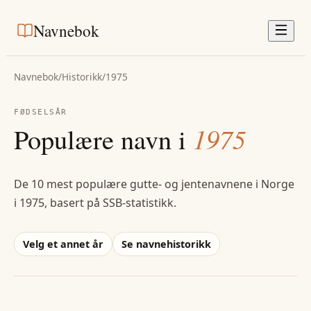
Navnebok
Navnebok
/
Historikk
/
1975
FØDSELSÅR
Populære navn i
1975
De 10 mest populære gutte- og jentenavnene i Norge
i
1975
, basert på SSB-statistikk.
Velg et annet år
Se navnehistorikk