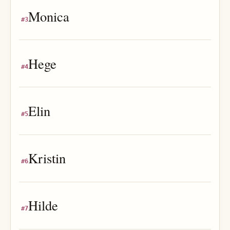
Monica
#
3
Hege
#
4
Elin
#
5
Kristin
#
6
Hilde
#
7