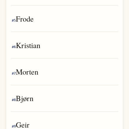
Frode
#
5
Kristian
#
6
Morten
#
7
Bjørn
#
8
Geir
#
9