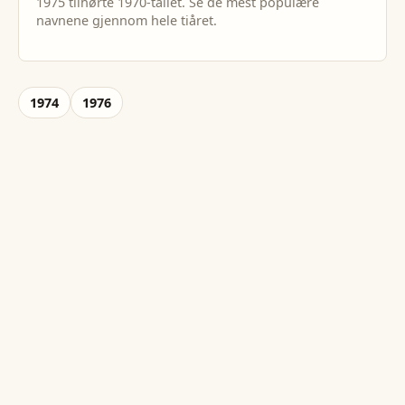
1975
tilhørte
1970
-tallet. Se de mest populære
navnene gjennom hele tiåret.
1974
1976