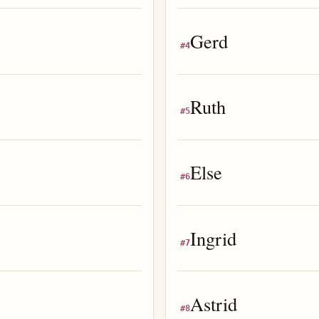
Gerd
#
4
Ruth
#
5
Else
#
6
Ingrid
#
7
Astrid
#
8