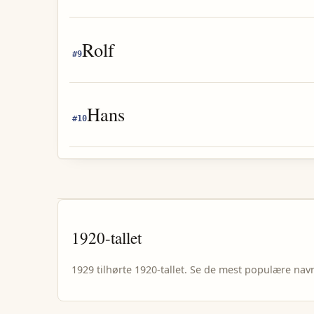
Rolf
#
9
Hans
#
10
1920
-tallet
1929
tilhørte
1920
-tallet. Se de mest populære nav