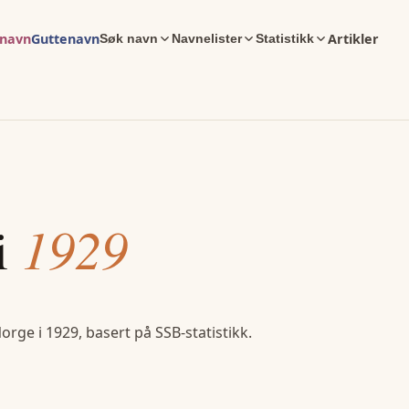
enavn
Guttenavn
Artikler
Søk navn
Navnelister
Statistikk
i
1929
Norge i
1929
, basert på SSB-statistikk.