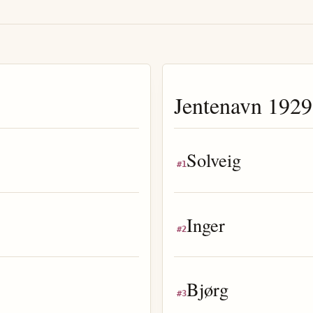
Jentenavn
1929
Solveig
#
1
Inger
#
2
Bjørg
#
3