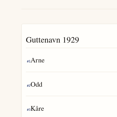
Guttenavn
1929
Arne
#
1
Odd
#
2
Kåre
#
3