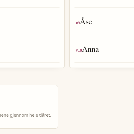
Åse
#
9
Anna
#
10
nene gjennom hele tiåret.