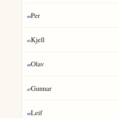
Per
#
4
Kjell
#
5
Olav
#
6
Gunnar
#
7
Leif
#
8