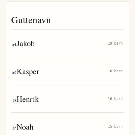
Guttenavn
Jakob
19 barn
#
1
Kasper
18 barn
#
2
Henrik
16 barn
#
3
Noah
15 barn
#
4