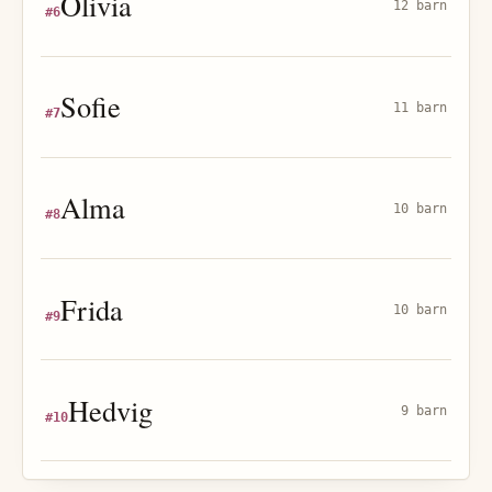
Olivia
12 barn
#
6
Sofie
11 barn
#
7
Alma
10 barn
#
8
Frida
10 barn
#
9
Hedvig
9 barn
#
10