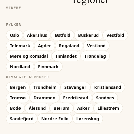
VIDERE
FYLKER
Oslo
Akershus
Østfold
Buskerud
Vestfold
Telemark
Agder
Rogaland
Vestland
Møre og Romsdal
Innlandet
Trøndelag
Nordland
Finnmark
UTVALGTE KOMMUNER
Bergen
Trondheim
Stavanger
Kristiansand
Tromsø
Drammen
Fredrikstad
Sandnes
Bodø
Ålesund
Bærum
Asker
Lillestrøm
Sandefjord
Nordre Follo
Lørenskog