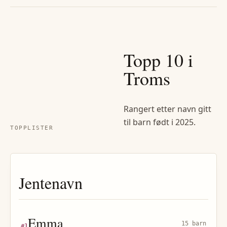
Topp 10
i
Troms
Rangert etter navn gitt
til barn født i
2025
.
TOPPLISTER
Jentenavn
Emma
15 barn
#
1