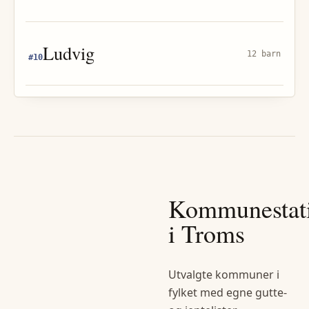
Ludvig
12 barn
#
10
Kommunestati
i
Troms
Utvalgte kommuner i
fylket med egne gutte-