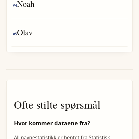
Noah
#
4
Olav
#
5
Ofte stilte spørsmål
Hvor kommer dataene fra?
All navnestatistikk er hentet fra Statistisk