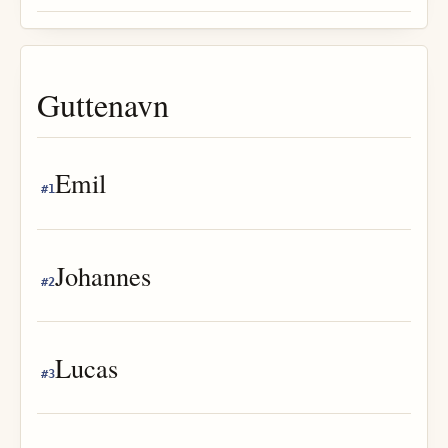
Guttenavn
Emil
#
1
Johannes
#
2
Lucas
#
3