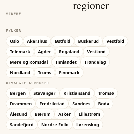
regioner
VIDERE
FYLKER
Oslo
Akershus
Østfold
Buskerud
Vestfold
Telemark
Agder
Rogaland
Vestland
Møre og Romsdal
Innlandet
Trøndelag
Nordland
Troms
Finnmark
UTVALGTE KOMMUNER
Bergen
Stavanger
Kristiansand
Tromsø
Drammen
Fredrikstad
Sandnes
Bodø
Ålesund
Bærum
Asker
Lillestrøm
Sandefjord
Nordre Follo
Lørenskog