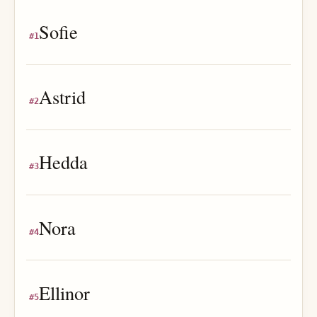
Sofie
#
1
Astrid
#
2
Hedda
#
3
Nora
#
4
Ellinor
#
5