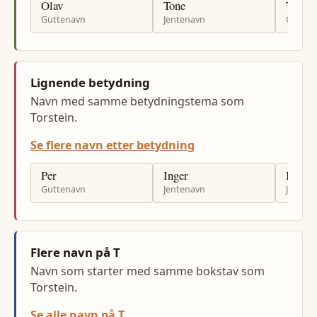
Olav
Tone
Tore
Guttenavn
Jentenavn
Gutten
Lignende betydning
Navn med samme betydningstema som
Torstein.
Se flere navn etter betydning
Per
Inger
Ingrid
Guttenavn
Jentenavn
Jenten
Flere navn på T
Navn som starter med samme bokstav som
Torstein.
Se alle navn på T