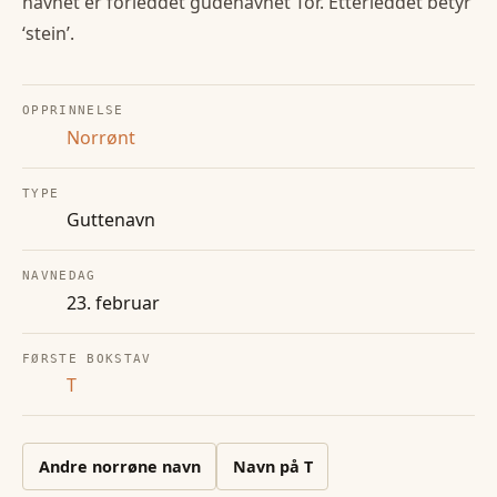
navnet er forleddet gudenavnet Tor. Etterleddet betyr
‘stein’.
OPPRINNELSE
Norrønt
TYPE
Guttenavn
NAVNEDAG
23. februar
FØRSTE BOKSTAV
T
Andre
norrøne
navn
Navn på
T