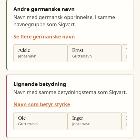
Andre germanske navn
Navn med germansk opprinnelse, i samme
navnegruppe som Sigvart.
Se flere germanske navn
Adele
Ernst
Vilma
Jentenavn
Guttenavn
Jenten
Lignende betydning
Navn med samme betydningstema som Sigvart.
Navn som betyr styrke
Ole
Inger
Hilde
Guttenavn
Jentenavn
Jenten