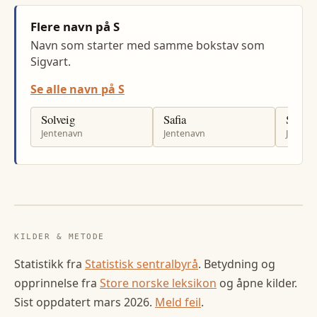
Flere navn på S
Navn som starter med samme bokstav som
Sigvart.
Se alle navn på S
Solveig
Safia
Sabrin
Jentenavn
Jentenavn
Jenten
KILDER & METODE
Statistikk fra
Statistisk sentralbyrå
. Betydning og
opprinnelse fra
Store norske leksikon
og åpne kilder.
Sist oppdatert
mars 2026
.
Meld feil
.