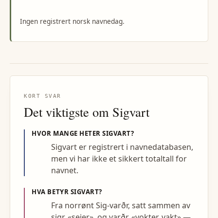
Ingen registrert norsk navnedag.
KORT SVAR
Det viktigste om
Sigvart
HVOR MANGE HETER
SIGVART
?
Sigvart er registrert i navnedatabasen,
men vi har ikke et sikkert totaltall for
navnet.
HVA BETYR
SIGVART
?
Fra norrønt Sig-varðr, satt sammen av
sigr, «seier», og varðr, «vokter, vakt» —