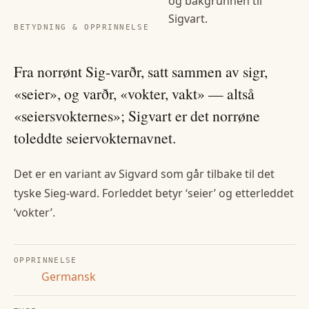
og bakgrunnen til
Sigvart
.
BETYDNING & OPPRINNELSE
Fra norrønt Sig-varðr, satt sammen av sigr,
«seier», og varðr, «vokter, vakt» — altså
«seiersvokternes»; Sigvart er det norrøne
toleddte seiervokternavnet.
Det er en variant av Sigvard som går tilbake til det
tyske Sieg-ward. Forleddet betyr ‘seier’ og etterleddet
‘vokter’.
OPPRINNELSE
Germansk