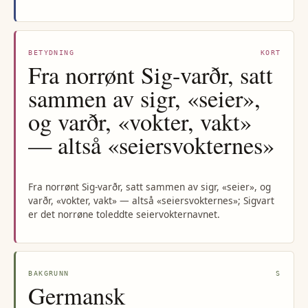
BETYDNING
KORT
Fra norrønt Sig-varðr, satt
sammen av sigr, «seier»,
og varðr, «vokter, vakt»
— altså «seiersvokternes»
Fra norrønt Sig-varðr, satt sammen av sigr, «seier», og
varðr, «vokter, vakt» — altså «seiersvokternes»; Sigvart
er det norrøne toleddte seiervokternavnet.
BAKGRUNN
S
Germansk