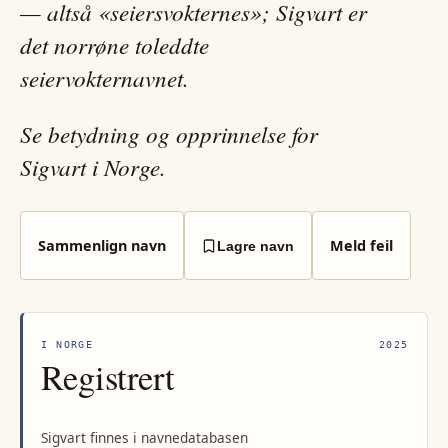
— altså «seiersvokternes»; Sigvart er
det norrøne toleddte
seiervokternavnet.
Se betydning og opprinnelse for
Sigvart i Norge.
Sammenlign navn
Meld feil
Lagre navn
I NORGE
2025
Registrert
Sigvart finnes i navnedatabasen