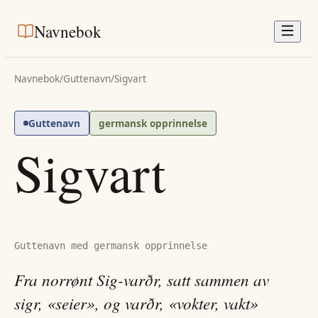
Navnebok
Navnebok
/
Guttenavn
/
Sigvart
Guttenavn
germansk opprinnelse
Sigvart
Guttenavn med germansk opprinnelse
Fra norrønt Sig-varðr, satt sammen av
sigr, «seier», og varðr, «vokter, vakt»