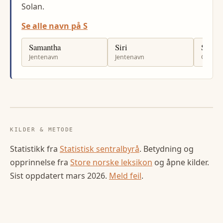
Solan.
Se alle navn på S
Samantha
Siri
Stanis
Jentenavn
Jentenavn
Gutten
KILDER & METODE
Statistikk fra
Statistisk sentralbyrå
. Betydning og
opprinnelse fra
Store norske leksikon
og åpne kilder.
Sist oppdatert
mars 2026
.
Meld feil
.