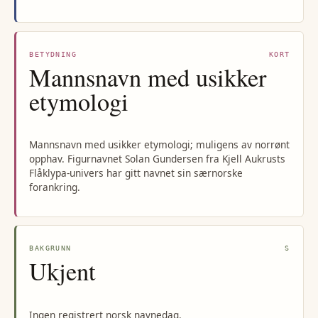
BETYDNING
KORT
Mannsnavn med usikker
etymologi
Mannsnavn med usikker etymologi; muligens av norrønt
opphav. Figurnavnet Solan Gundersen fra Kjell Aukrusts
Flåklypa-univers har gitt navnet sin særnorske
forankring.
BAKGRUNN
S
Ukjent
Ingen registrert norsk navnedag.