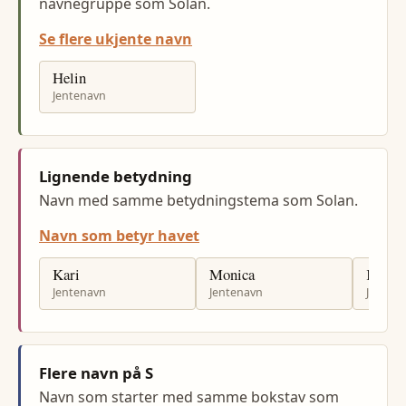
navnegruppe som Solan.
Se flere ukjente navn
Helin
Jentenavn
Lignende betydning
Navn med samme betydningstema som Solan.
Navn som betyr havet
Kari
Monica
Karin
Jentenavn
Jentenavn
Jenten
Flere navn på S
Navn som starter med samme bokstav som