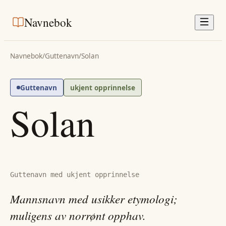
Navnebok
Navnebok
/
Guttenavn
/
Solan
Guttenavn
ukjent opprinnelse
Solan
Guttenavn med ukjent opprinnelse
Mannsnavn med usikker etymologi;
muligens av norrønt opphav.