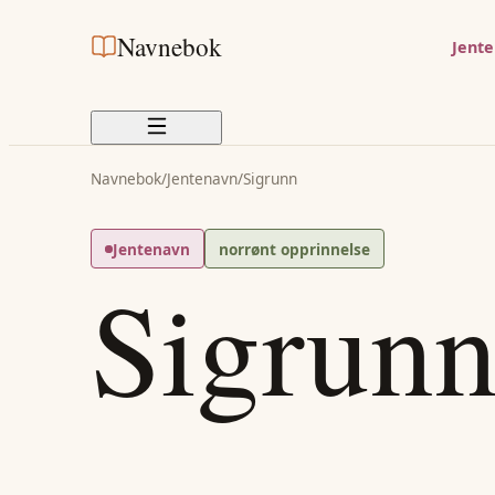
Navnebok
Jent
Navnebok
/
Jentenavn
/
Sigrunn
Jentenavn
norrønt opprinnelse
Sigrun