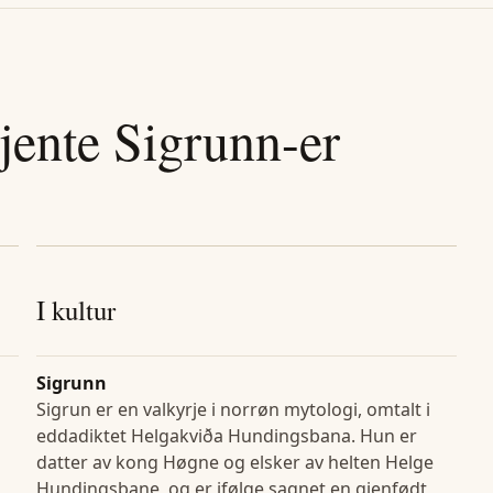
jente
Sigrunn
-er
I kultur
Sigrunn
Sigrun er en valkyrje i norrøn mytologi, omtalt i
eddadiktet Helgakviða Hundingsbana. Hun er
datter av kong Høgne og elsker av helten Helge
Hundingsbane, og er ifølge sagnet en gjenfødt