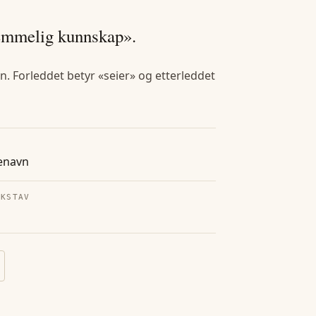
hemmelig kunnskap».
n. Forleddet betyr «seier» og etterleddet
enavn
OKSTAV