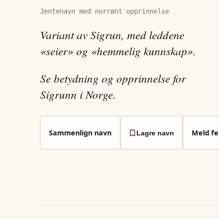
Jentenavn med norrønt opprinnelse
Variant av Sigrun, med leddene
«seier» og «hemmelig kunnskap».
Se betydning og opprinnelse for
Sigrunn i Norge.
Sammenlign navn
Meld fei
Lagre navn