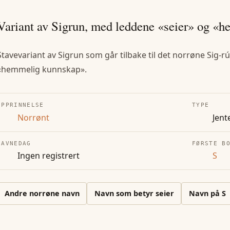
Variant av Sigrun, med leddene «seier» og «
Stavevariant av Sigrun som går tilbake til det norrøne Sig-rú
«hemmelig kunnskap».
OPPRINNELSE
TYPE
Norrønt
Jent
NAVNEDAG
FØRSTE B
Ingen registrert
S
Andre
norrøne
navn
Navn som betyr seier
Navn på
S