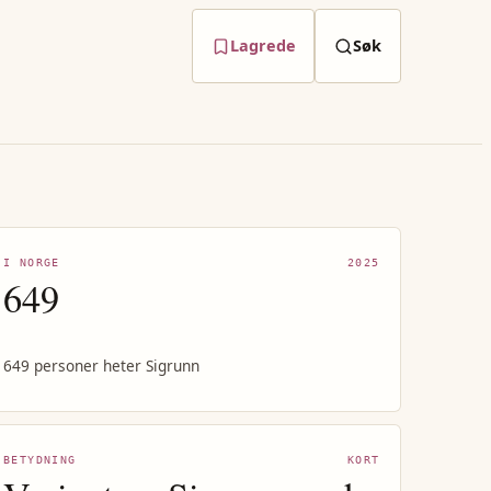
Lagrede
Søk
I NORGE
2025
649
649 personer heter Sigrunn
BETYDNING
KORT