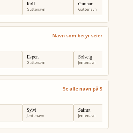
Rolf
Gunnar
H
Guttenavn
Guttenavn
G
Navn som betyr seier
Espen
Solveig
Ø
Guttenavn
Jentenavn
G
Se alle navn på S
Sylvi
Salma
S
Jentenavn
Jentenavn
G