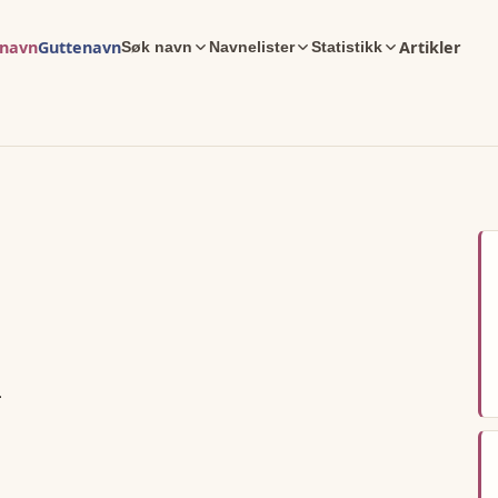
enavn
Guttenavn
Artikler
Søk navn
Navnelister
Statistikk
n