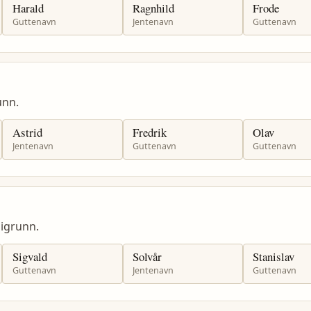
Harald
Ragnhild
Frode
Guttenavn
Jentenavn
Guttenavn
unn.
Astrid
Fredrik
Olav
Jentenavn
Guttenavn
Guttenavn
igrunn.
Sigvald
Solvår
Stanislav
Guttenavn
Jentenavn
Guttenavn