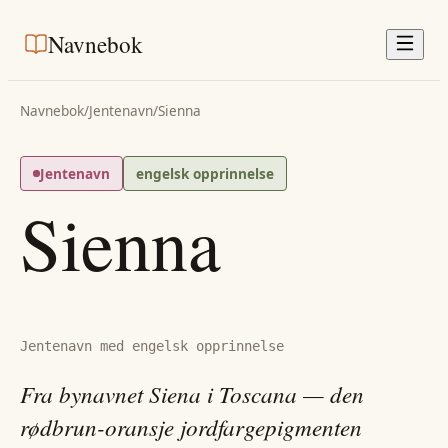
Navnebok
Navnebok
/
Jentenavn
/
Sienna
Jentenavn
engelsk opprinnelse
Sienna
Jentenavn med engelsk opprinnelse
Fra bynavnet Siena i Toscana — den
rødbrun-oransje jordfargepigmenten