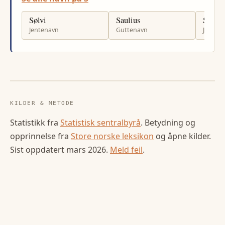
Sølvi
Saulius
Stine
Jentenavn
Guttenavn
Jenten
KILDER & METODE
Statistikk fra
Statistisk sentralbyrå
. Betydning og
opprinnelse fra
Store norske leksikon
og åpne kilder.
Sist oppdatert
mars 2026
.
Meld feil
.