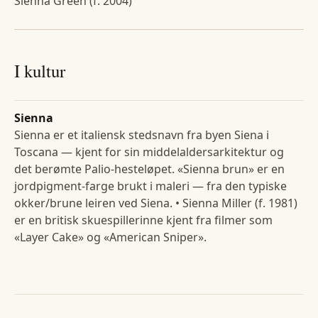
Sienna Green (f. 2004)
I kultur
Sienna
Sienna er et italiensk stedsnavn fra byen Siena i
Toscana — kjent for sin middelaldersarkitektur og
det berømte Palio-hesteløpet. «Sienna brun» er en
jordpigment-farge brukt i maleri — fra den typiske
okker/brune leiren ved Siena. • Sienna Miller (f. 1981)
er en britisk skuespillerinne kjent fra filmer som
«Layer Cake» og «American Sniper».