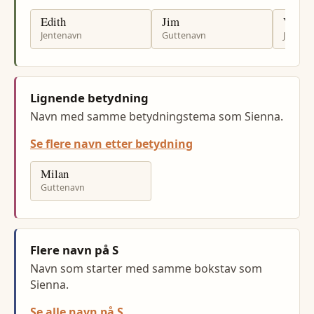
Edith
Jim
Vanes
Jentenavn
Guttenavn
Jenten
Lignende betydning
Navn med samme betydningstema som Sienna.
Se flere navn etter betydning
Milan
Guttenavn
Flere navn på S
Navn som starter med samme bokstav som
Sienna.
Se alle navn på S