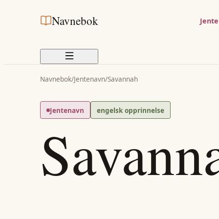
Navnebok
Jent
Navnebok
/
Jentenavn
/
Savannah
Jentenavn
engelsk opprinnelse
Savann