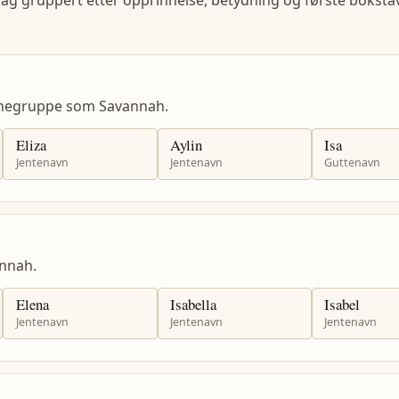
lag gruppert etter opprinnelse, betydning og første bokstav
vnegruppe som Savannah.
Eliza
Aylin
Isa
Jentenavn
Jentenavn
Guttenavn
nnah.
Elena
Isabella
Isabel
Jentenavn
Jentenavn
Jentenavn