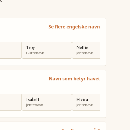
.
Se flere engelske navn
Troy
Nellie
P
Guttenavn
Jentenavn
G
Navn som betyr havet
Isabell
Elvira
J
Jentenavn
Jentenavn
G