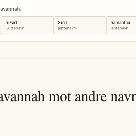
Savannah.
Sivert
Siril
Samantha
Guttenavn
Jentenavn
Jentenavn
avannah
mot andre nav