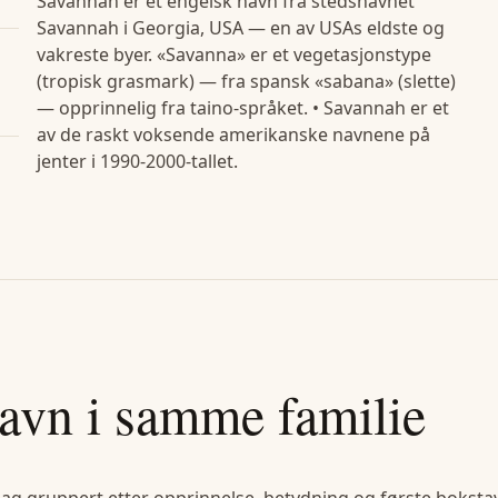
Savannah er et engelsk navn fra stedsnavnet
Savannah i Georgia, USA — en av USAs eldste og
vakreste byer. «Savanna» er et vegetasjonstype
(tropisk grasmark) — fra spansk «sabana» (slette)
— opprinnelig fra taino-språket. • Savannah er et
av de raskt voksende amerikanske navnene på
jenter i 1990-2000-tallet.
avn i samme familie