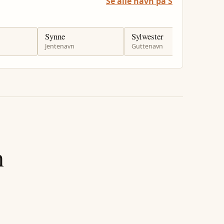
Se alle navn på S
Synne
Sylwester
S
Jentenavn
Guttenavn
J
n