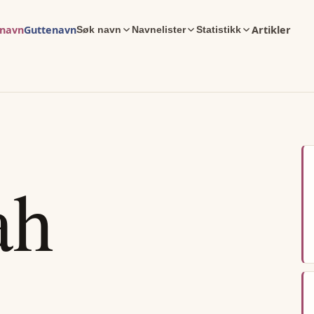
enavn
Guttenavn
Artikler
Søk navn
Navnelister
Statistikk
ah