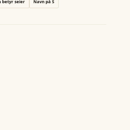
 betyr seier
Navn på
S