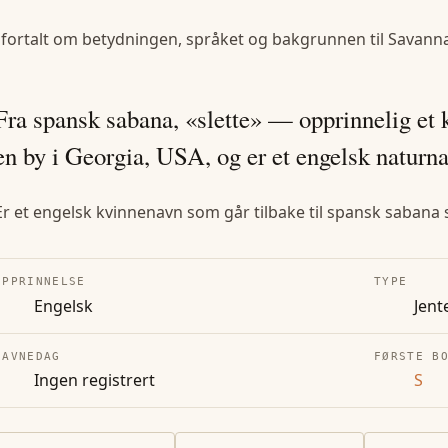
 fortalt om betydningen, språket og bakgrunnen til
Savann
Fra spansk sabana, «slette» — opprinnelig et 
en by i Georgia, USA, og er et engelsk naturn
Er et engelsk kvinnenavn som går tilbake til spansk sabana so
OPPRINNELSE
TYPE
Engelsk
Jent
NAVNEDAG
FØRSTE B
Ingen registrert
S