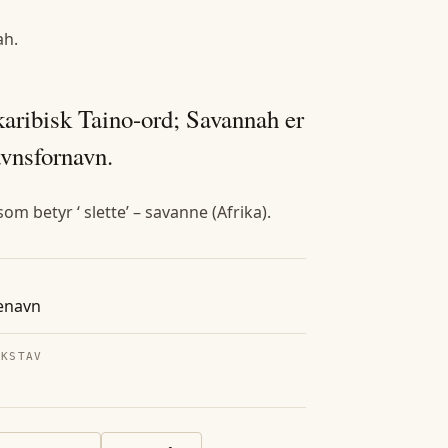
ah
.
karibisk Taino-ord; Savannah er
avnsfornavn.
m betyr ‘ slette’ – savanne (Afrika).
enavn
OKSTAV