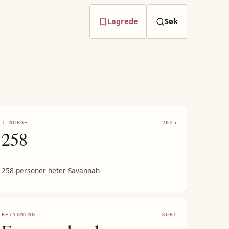
Lagrede
Søk
I NORGE
2025
258
258 personer heter Savannah
BETYDNING
KORT