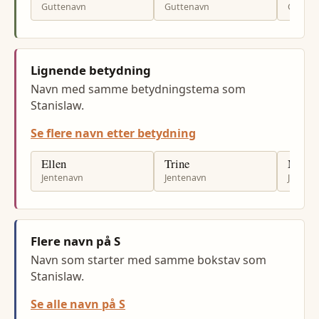
Guttenavn
Guttenavn
Gutten
Lignende betydning
Navn med samme betydningstema som
Stanislaw.
Se flere navn etter betydning
Ellen
Trine
Maja
Jentenavn
Jentenavn
Jenten
Flere navn på S
Navn som starter med samme bokstav som
Stanislaw.
Se alle navn på S