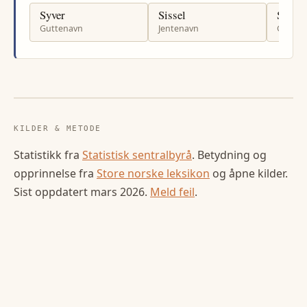
Syver
Sissel
Sigval
Guttenavn
Jentenavn
Gutten
KILDER & METODE
Statistikk fra
Statistisk sentralbyrå
. Betydning og
opprinnelse fra
Store norske leksikon
og åpne kilder.
Sist oppdatert
mars 2026
.
Meld feil
.