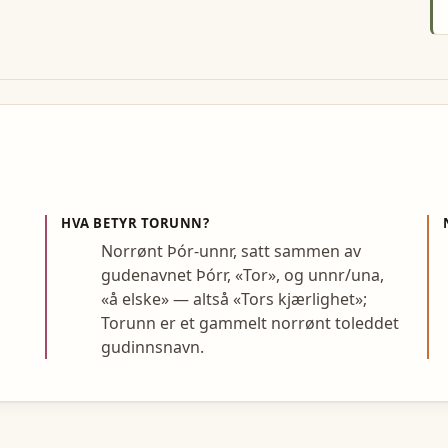
HVA BETYR
TORUNN
?
Norrønt Þór-unnr, satt sammen av
gudenavnet Þórr, «Tor», og unnr/una,
«å elske» — altså «Tors kjærlighet»;
Torunn er et gammelt norrønt toleddet
gudinnsnavn.