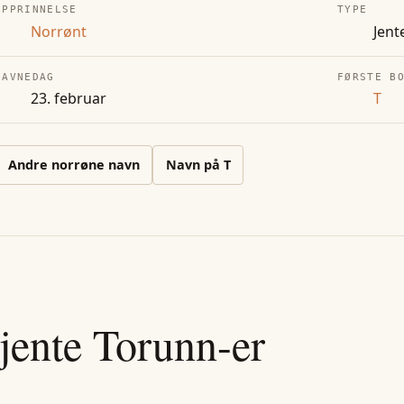
OPPRINNELSE
TYPE
Norrønt
Jent
NAVNEDAG
FØRSTE B
23. februar
T
Andre
norrøne
navn
Navn på
T
jente
Torunn
-er