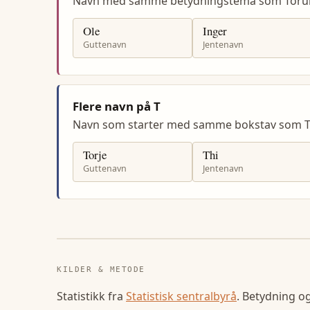
Navn med samme betydningstema som Toru
Ole
Inger
Guttenavn
Jentenavn
Flere navn på T
Navn som starter med samme bokstav som T
Torje
Thi
Guttenavn
Jentenavn
KILDER & METODE
Statistikk fra
Statistisk sentralbyrå
. Betydning o