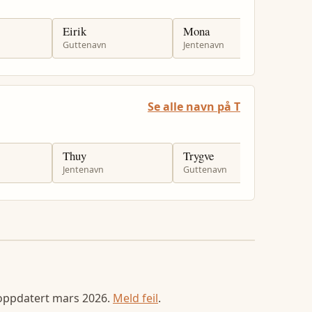
Eirik
Mona
T
Guttenavn
Jentenavn
J
Se alle navn på T
Thuy
Trygve
T
Jentenavn
Guttenavn
G
 oppdatert
mars 2026
.
Meld feil
.