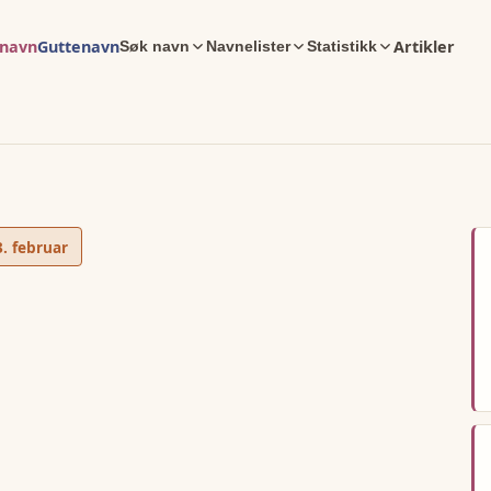
enavn
Guttenavn
Artikler
Søk navn
Navnelister
Statistikk
3. februar