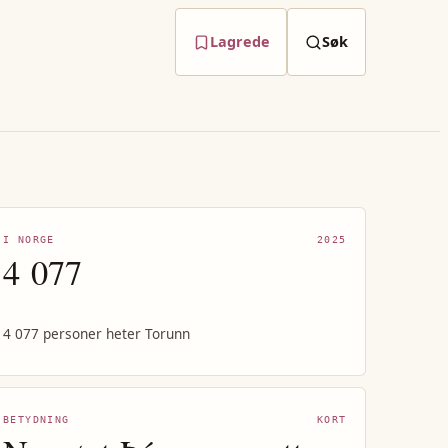
Lagrede
Søk
I NORGE
2025
4 077
4 077 personer heter Torunn
BETYDNING
KORT