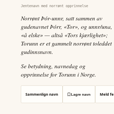
Jentenavn med norrønt opprinnelse
Norrønt Þór-unnr, satt sammen av
gudenavnet Þórr, «Tor», og unnr/una,
«å elske» — altså «Tors kjærlighet»;
Torunn er et gammelt norrønt toleddet
gudinnsnavn.
Se betydning, navnedag og
opprinnelse for Torunn i Norge.
Sammenlign navn
Meld fei
Lagre navn