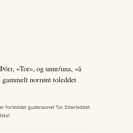
Þórr, «Tor», og unnr/una, «å
t gammelt norrønt toleddet
 er forleddet gudenavnet Tor. Etterleddet
lske’.