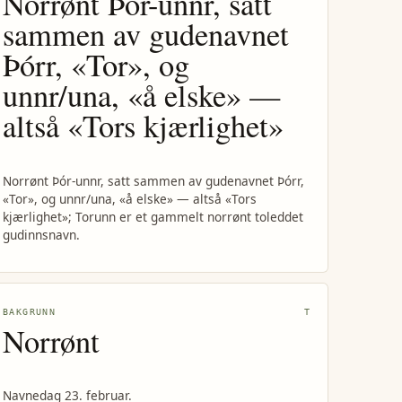
Norrønt Þór-unnr, satt
sammen av gudenavnet
Þórr, «Tor», og
unnr/una, «å elske» —
altså «Tors kjærlighet»
Norrønt Þór-unnr, satt sammen av gudenavnet Þórr,
«Tor», og unnr/una, «å elske» — altså «Tors
kjærlighet»; Torunn er et gammelt norrønt toleddet
gudinnsnavn.
BAKGRUNN
T
Norrønt
Navnedag 23. februar.