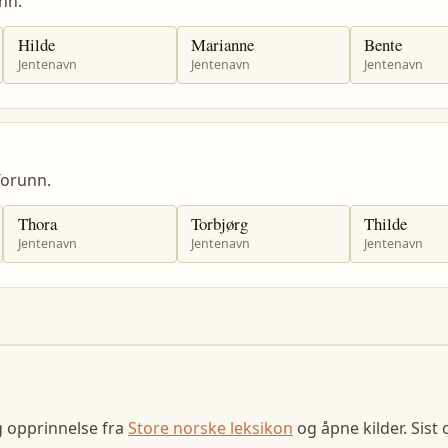
nn.
Hilde
Marianne
Bente
Jentenavn
Jentenavn
Jentenavn
orunn.
Thora
Torbjørg
Thilde
Jentenavn
Jentenavn
Jentenavn
g opprinnelse fra
Store norske leksikon
og åpne kilder. Sist