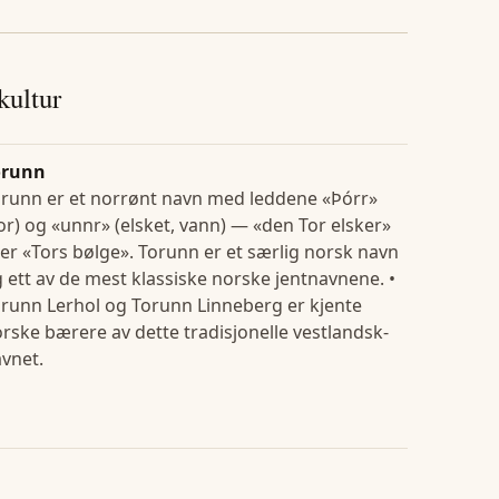
 kultur
orunn
runn er et norrønt navn med leddene «Þórr»
or) og «unnr» (elsket, vann) — «den Tor elsker»
ler «Tors bølge». Torunn er et særlig norsk navn
 ett av de mest klassiske norske jentnavnene. •
runn Lerhol og Torunn Linneberg er kjente
rske bærere av dette tradisjonelle vestlandsk-
vnet.