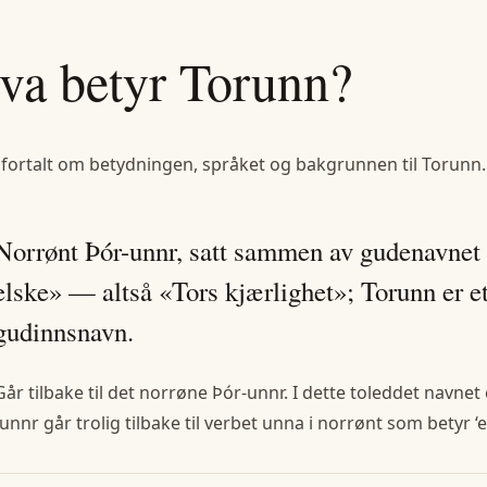
va betyr
Torunn
?
 fortalt om betydningen, språket og bakgrunnen til
Torunn
.
Norrønt Þór-unnr, satt sammen av gudenavnet 
elske» — altså «Tors kjærlighet»; Torunn er e
gudinnsnavn.
Går tilbake til det norrøne Þór-unnr. I dette toleddet navnet
-unnr går trolig tilbake til verbet unna i norrønt som betyr ‘e