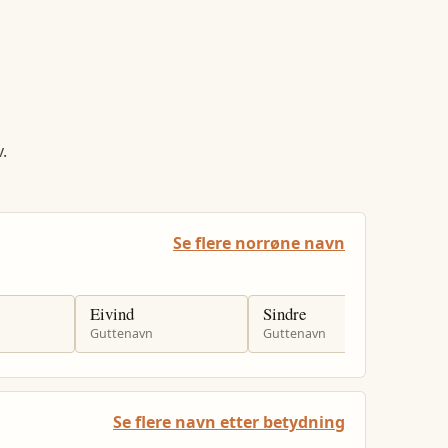
.
Se flere norrøne navn
Eivind
Sindre
I
Guttenavn
Guttenavn
G
Se flere navn etter betydning