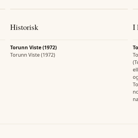
Historisk
I
Torunn Viste (1972)
T
Torunn Viste (1972)
To
(T
el
og
To
no
na