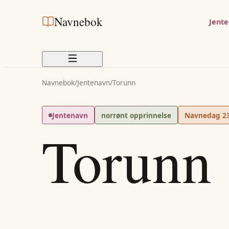
Navnebok
Jent
Navnebok
/
Jentenavn
/
Torunn
Jentenavn
norrønt opprinnelse
Navnedag
2
Torunn