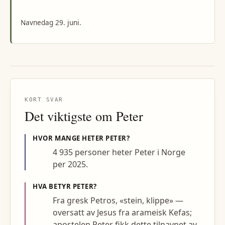
Navnedag 29. juni.
KORT SVAR
Det viktigste om
Peter
HVOR MANGE HETER
PETER
?
4 935 personer heter Peter i Norge
per 2025.
HVA BETYR
PETER
?
Fra gresk Petros, «stein, klippe» —
oversatt av Jesus fra arameisk Kefas;
apostelen Peter fikk dette tilnavnet av