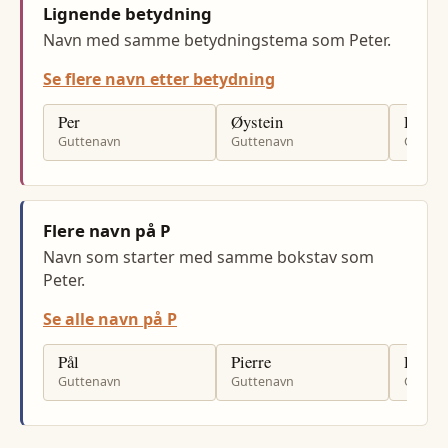
Lignende betydning
Navn med samme betydningstema som Peter.
Se flere navn etter betydning
Per
Øystein
Petter
Guttenavn
Guttenavn
Gutten
Flere navn på P
Navn som starter med samme bokstav som
Peter.
Se alle navn på P
Pål
Pierre
Per-A
Guttenavn
Guttenavn
Gutten