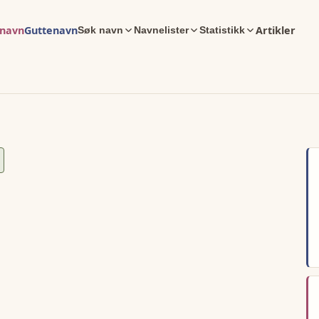
enavn
Guttenavn
Artikler
Søk navn
Navnelister
Statistikk