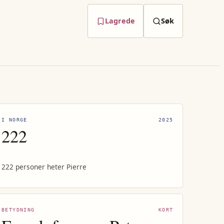
Lagrede
Søk
I NORGE
2025
222
222 personer heter Pierre
BETYDNING
KORT