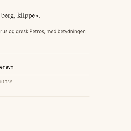
berg, klippe».
 Petrus og gresk Petros, med betydningen
tenavn
OKSTAV