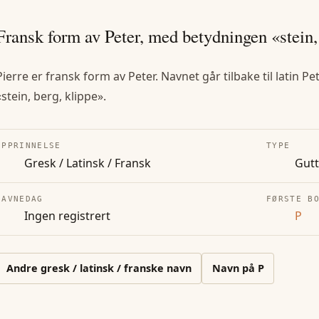
Fransk form av Peter, med betydningen «stein, 
Pierre er fransk form av Peter. Navnet går tilbake til latin
«stein, berg, klippe».
OPPRINNELSE
TYPE
Gresk / Latinsk / Fransk
Gut
NAVNEDAG
FØRSTE B
Ingen registrert
P
Andre
gresk / latinsk / franske
navn
Navn på
P