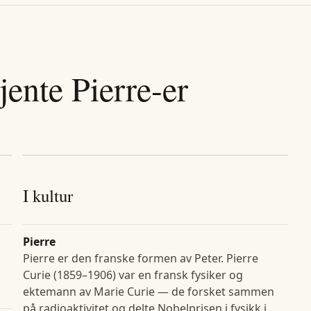
jente
Pierre
-er
I kultur
Pierre
Pierre er den franske formen av Peter. Pierre
Curie (1859–1906) var en fransk fysiker og
ektemann av Marie Curie — de forsket sammen
på radioaktivitet og delte Nobelprisen i fysikk i