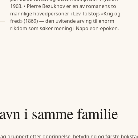
1903. • Pierre Bezukhov er en av romanens to
mannlige hovedpersoner i Lev Tolstojs «Krig og
fred» (1869) — den uvitende arving til enorm
rikdom som søker mening i Napoleon-epoken.
avn i samme familie
lag gruppert etter opprinnelse, betydning og første bokstav