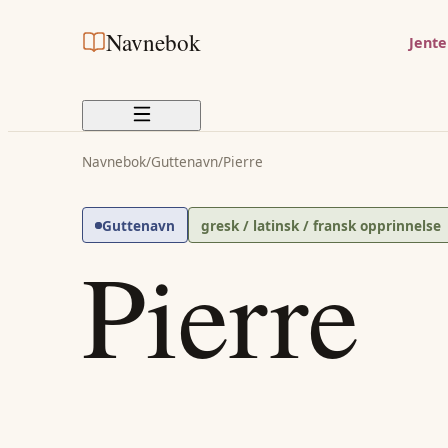
Navnebok
Jent
Navnebok
/
Guttenavn
/
Pierre
Guttenavn
gresk / latinsk / fransk opprinnelse
Pierre