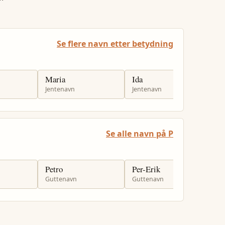
Se flere navn etter betydning
Maria
Ida
D
Jentenavn
Jentenavn
G
Se alle navn på P
Petro
Per-Erik
P
Guttenavn
Guttenavn
G