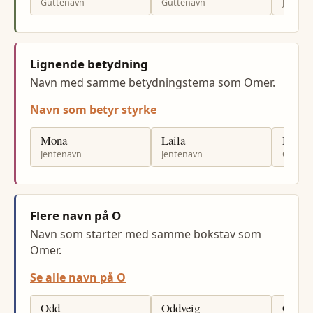
Guttenavn
Guttenavn
Jenten
Lignende betydning
Navn med samme betydningstema som Omer.
Navn som betyr styrke
Mona
Laila
Moha
Jentenavn
Jentenavn
Gutten
Flere navn på O
Navn som starter med samme bokstav som
Omer.
Se alle navn på O
Odd
Oddveig
Olena