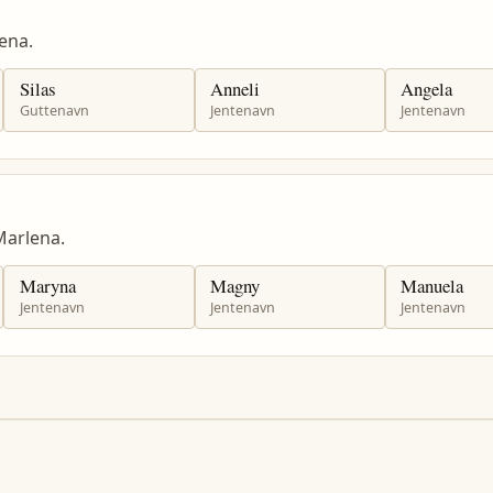
ena.
Silas
Anneli
Angela
Guttenavn
Jentenavn
Jentenavn
arlena.
Maryna
Magny
Manuela
Jentenavn
Jentenavn
Jentenavn