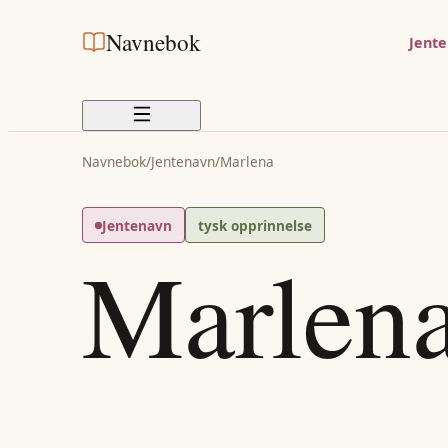
Navnebok
Jent
Navnebok
/
Jentenavn
/
Marlena
Jentenavn
tysk opprinnelse
Marlen