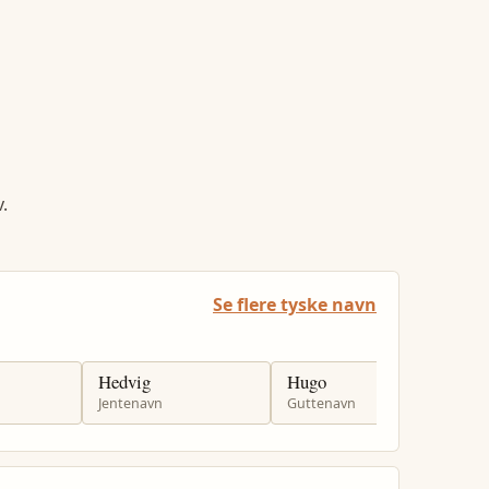
.
Se flere tyske navn
Hedvig
Hugo
G
Jentenavn
Guttenavn
J