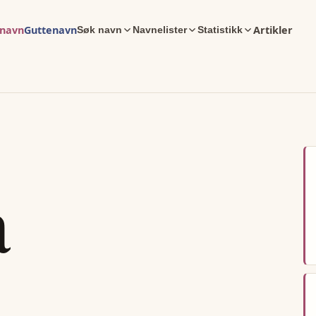
enavn
Guttenavn
Artikler
Søk navn
Navnelister
Statistikk
a