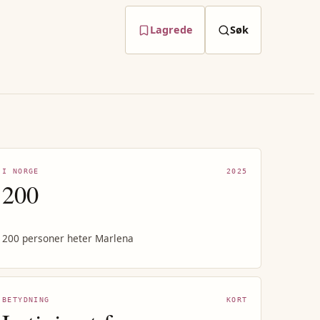
Lagrede
Søk
I NORGE
2025
200
200 personer heter Marlena
BETYDNING
KORT