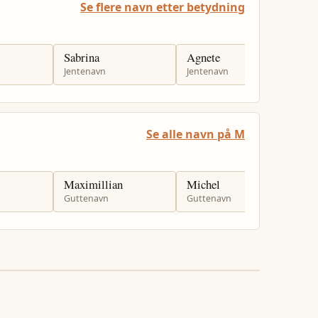
Se flere navn etter betydning
Sabrina
Agnete
M
Jentenavn
Jentenavn
J
Se alle navn på M
Maximillian
Michel
M
Guttenavn
Guttenavn
J