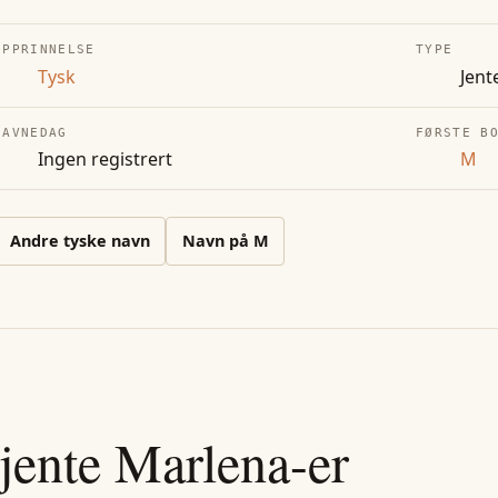
OPPRINNELSE
TYPE
Tysk
Jent
NAVNEDAG
FØRSTE B
Ingen registrert
M
Andre
tyske
navn
Navn på
M
jente
Marlena
-er