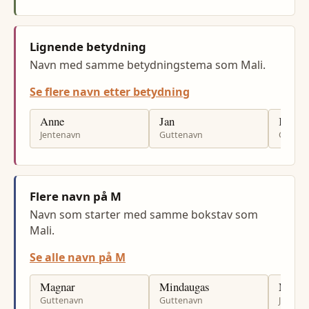
Lignende betydning
Navn med samme betydningstema som Mali.
Se flere navn etter betydning
Anne
Jan
Kjell
Jentenavn
Guttenavn
Gutten
Flere navn på M
Navn som starter med samme bokstav som
Mali.
Se alle navn på M
Magnar
Mindaugas
Maria
Guttenavn
Guttenavn
Jenten