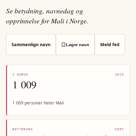
Se betydning, navnedag og
opprinnelse for Mali i Norge.
Sammenlign navn
Meld feil
Lagre navn
I NORGE
2025
1 009
1 009 personer heter Mali
BETYDNING
KORT