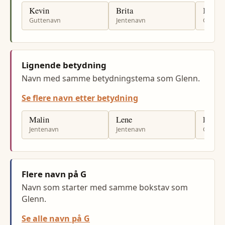
Kevin
Brita
Kjarta
Guttenavn
Jentenavn
Gutten
Lignende betydning
Navn med samme betydningstema som Glenn.
Se flere navn etter betydning
Malin
Lene
Roy
Jentenavn
Jentenavn
Gutten
Flere navn på G
Navn som starter med samme bokstav som
Glenn.
Se alle navn på G