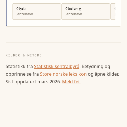
Gyda
Gudveig
Gabrie
Jentenavn
Jentenavn
Jenten
KILDER & METODE
Statistikk fra
Statistisk sentralbyrå
. Betydning og
opprinnelse fra
Store norske leksikon
og åpne kilder.
Sist oppdatert
mars 2026
.
Meld feil
.