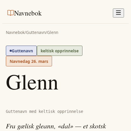
Navnebok
Navnebok
/
Guttenavn
/
Glenn
Guttenavn
keltisk opprinnelse
Navnedag
26. mars
Glenn
Guttenavn med keltisk opprinnelse
Fra gælisk gleann, «dal» — et skotsk