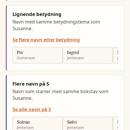
Lignende betydning
Navn med samme betydningstema som
Susanne.
Se flere navn etter betydning
Per
Ingrid
Marit
Guttenavn
Jentenavn
Jenten
Flere navn på S
Navn som starter med samme bokstav som
Susanne.
Se alle navn på S
Solrun
Sølvi
Skjalg
Jentenavn
Jentenavn
Gutten