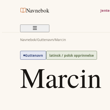
Navnebok
Jent
Navnebok
/
Guttenavn
/
Marcin
Guttenavn
latinsk / polsk opprinnelse
Marcin