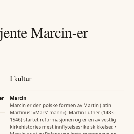
jente
Marcin
-er
I kultur
er
Marcin
Marcin er den polske formen av Martin (latin
Martinus: «Mars' mann»). Martin Luther (1483–
1546) startet reformasjonen og er en av vestlig
kirkehistories mest innflytelsesrike skikkelser. •
Marcin er et av Polens vanligste mannsnavn og