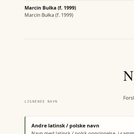
Marcin Bułka (f. 1999)
Marcin Bułka (f. 1999)
N
Fors
LIGNENDE NAVN
Andre latinsk / polske navn
Navn med latinsk / polsk opprinnelse, i sa