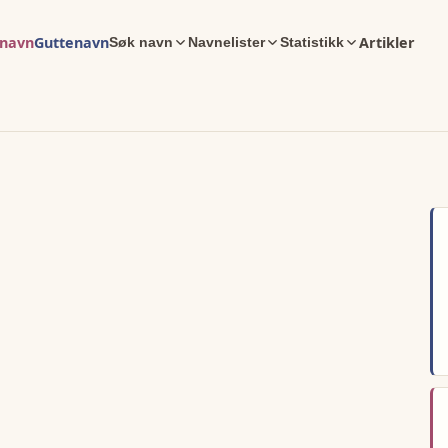
enavn
Guttenavn
Artikler
Søk navn
Navnelister
Statistikk