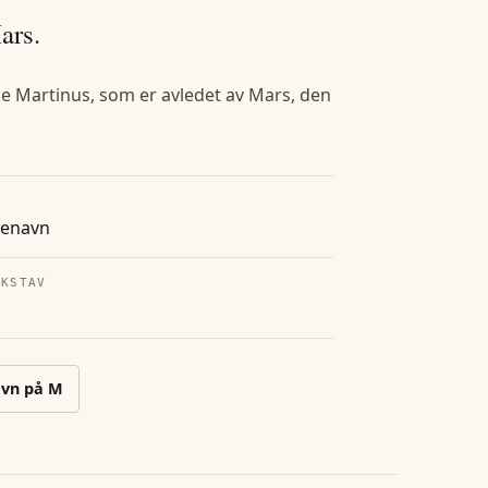
ars.
ske Martinus, som er avledet av Mars, den
tenavn
OKSTAV
vn på
M