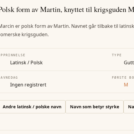
Polsk form av Martin, knyttet til krigsguden M
Marcin er polsk form av Martin. Navnet går tilbake til latin
romerske krigsguden.
OPPRINNELSE
TYPE
Latinsk / Polsk
Gut
NAVNEDAG
FØRSTE B
Ingen registrert
M
Andre
latinsk / polske
navn
Navn som betyr styrke
Na