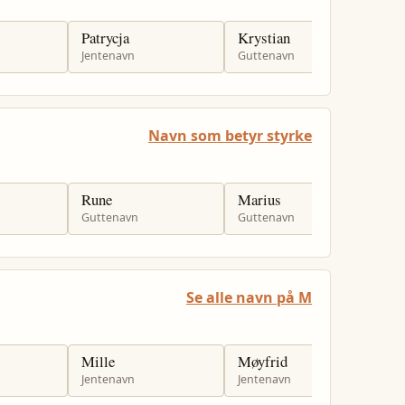
Patrycja
Krystian
O
Jentenavn
Guttenavn
J
Navn som betyr styrke
Rune
Marius
H
Guttenavn
Guttenavn
J
Se alle navn på M
Mille
Møyfrid
M
Jentenavn
Jentenavn
J