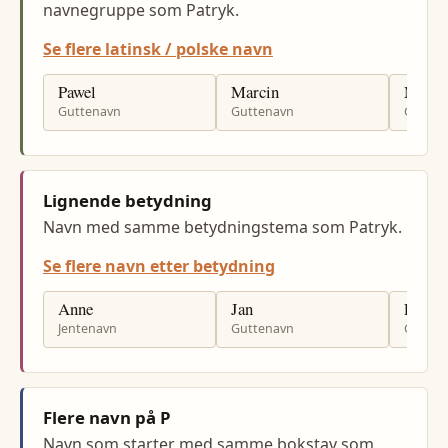
navnegruppe som Patryk.
Se flere latinsk / polske navn
Pawel
Marcin
Mariu
Guttenavn
Guttenavn
Gutten
Lignende betydning
Navn med samme betydningstema som Patryk.
Se flere navn etter betydning
Anne
Jan
Per
Jentenavn
Guttenavn
Gutten
Flere navn på P
Navn som starter med samme bokstav som