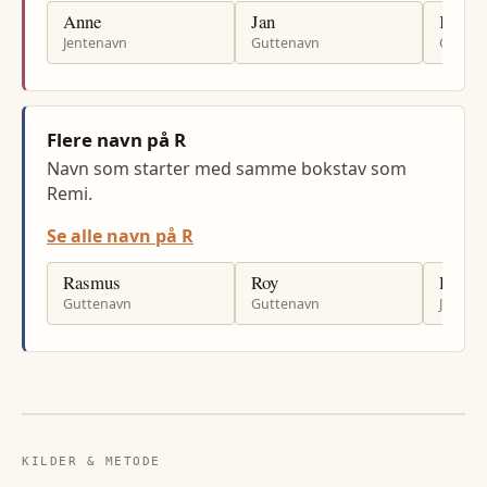
Anne
Jan
Kjell
Jentenavn
Guttenavn
Gutten
Flere navn på R
Navn som starter med samme bokstav som
Remi.
Se alle navn på R
Rasmus
Roy
Regin
Guttenavn
Guttenavn
Jenten
KILDER & METODE