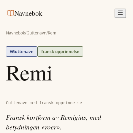
Navnebok
Navnebok
/
Guttenavn
/
Remi
Guttenavn
fransk opprinnelse
Remi
Guttenavn med fransk opprinnelse
Fransk kortform av Remigius, med
betydningen «roer».