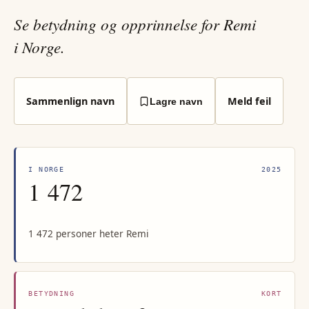
Se betydning og opprinnelse for Remi
i Norge.
Sammenlign navn
Meld feil
Lagre navn
I NORGE
2025
1 472
1 472 personer heter Remi
BETYDNING
KORT